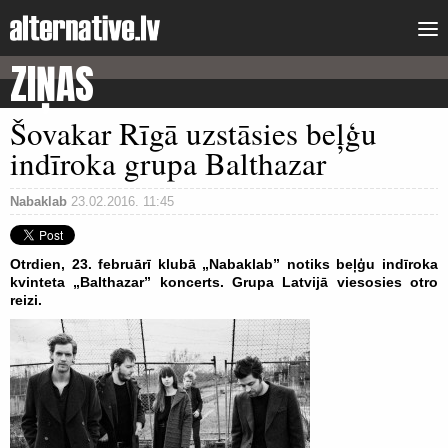
ZIŅAS
Šovakar Rīgā uzstāsies beļģu
indīroka grupa Balthazar
Nabaklab
23.02.2016. 11:45
Otrdien, 23. februārī klubā „Nabaklab” notiks beļģu indīroka
kvinteta „Balthazar” koncerts. Grupa Latvijā viesosies otro
reizi.