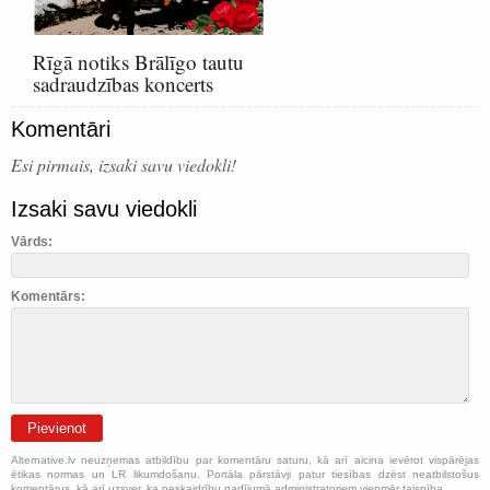
Rīgā notiks Brālīgo tautu
sadraudzības koncerts
Komentāri
Esi pirmais, izsaki savu viedokli!
Izsaki savu viedokli
Vārds:
Komentārs:
Pievienot
Alternative.lv neuzņemas atbildību par komentāru saturu, kā arī aicina ievērot vispārējas
ētikas normas un LR likumdošanu. Portāla pārstāvji patur tiesības dzēst neatbilstošus
komentārus, kā arī uzsver, ka neskaidrību gadījumā administratoriem vienmēr taisnība.