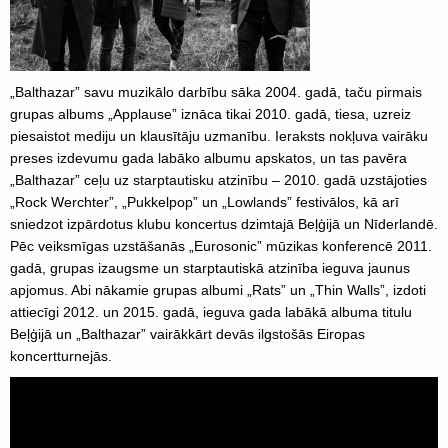
„Balthazar” savu muzikālo darbību sāka 2004. gadā, taču pirmais
grupas albums „Applause” iznāca tikai 2010. gadā, tiesa, uzreiz
piesaistot mediju un klausītāju uzmanību. Ieraksts nokļuva vairāku
preses izdevumu gada labāko albumu apskatos, un tas pavēra
„Balthazar” ceļu uz starptautisku atzinību – 2010. gadā uzstājoties
„Rock Werchter”, „Pukkelpop” un „Lowlands” festivālos, kā arī
sniedzot izpārdotus klubu koncertus dzimtajā Beļģijā un Nīderlandē.
Pēc veiksmīgas uzstāšanās „Eurosonic” mūzikas konferencē 2011.
gadā, grupas izaugsme un starptautiskā atzinība ieguva jaunus
apjomus. Abi nākamie grupas albumi „Rats” un „Thin Walls”, izdoti
attiecīgi 2012. un 2015. gadā, ieguva gada labākā albuma titulu
Beļģijā un „Balthazar” vairākkārt devās ilgstošās Eiropas
koncertturnejās.