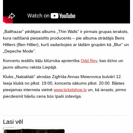
„Balthazar” pēdējais albums „Thin Walls” ir pirmais grupas ieraksts,
kura radīšanā piesaistīts producents – pie albuma strādājis Bens
Hilliers (Ben Hillier), kurš sadarbojies ar tādām grupām kā „Blur” un
„Depeche Mode”.
Koncertu iesildīs itāļu blūzroka apvienība
Odd Rey
, kas dzīvo un
jauno albumu raksta Liepājā.
Klubs „Nabaklab” atrodas Zigfrīda Annas Meierovica bulvārī 12.
Ieeja klubā no plkst. 19:00, koncerta sākums plkst. 20:00. Biļetes
pieejamas interneta vietnē
www.ticketshop.lv
un, kā ierasts, pirmo
piecdesmit biļešu cena būs īpaši izdevīga.
Lasi vēl