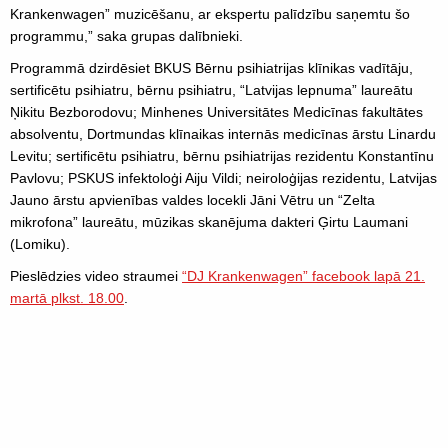
Krankenwagen” muzicēšanu, ar ekspertu palīdzību saņemtu šo
programmu,” saka grupas dalībnieki.
Programmā dzirdēsiet BKUS Bērnu psihiatrijas klīnikas vadītāju,
sertificētu psihiatru, bērnu psihiatru, “Latvijas lepnuma” laureātu
Ņikitu Bezborodovu; Minhenes Universitātes Medicīnas fakultātes
absolventu, Dortmundas klīnaikas internās medicīnas ārstu Linardu
Levitu; sertificētu psihiatru, bērnu psihiatrijas rezidentu Konstantīnu
Pavlovu; PSKUS infektoloģi Aiju Vildi; neiroloģijas rezidentu, Latvijas
Jauno ārstu apvienības valdes locekli Jāni Vētru un “Zelta
mikrofona” laureātu, mūzikas skanējuma dakteri Ģirtu Laumani
(Lomiku).
Pieslēdzies video straumei
“DJ Krankenwagen” facebook lapā 21.
martā plkst. 18.00
.