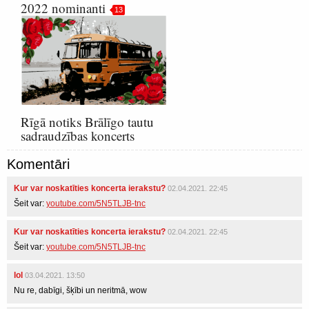
2022 nominanti
13
Rīgā notiks Brālīgo tautu
sadraudzības koncerts
Komentāri
Kur var noskatīties koncerta ierakstu?
02.04.2021. 22:45
Šeit var:
youtube.com/5N5TLJB-tnc
Kur var noskatīties koncerta ierakstu?
02.04.2021. 22:45
Šeit var:
youtube.com/5N5TLJB-tnc
lol
03.04.2021. 13:50
Nu re, dabīgi, šķībi un neritmā, wow