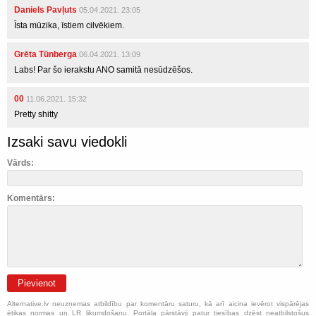
Daniels Pavļuts
05.04.2021. 23:05
Īsta mūzika, īstiem cilvēkiem.
Grēta Tūnberga
06.04.2021. 13:09
Labs! Par šo ierakstu ANO samitā nesūdzēšos.
00
11.06.2021. 15:32
Pretty shitty
Izsaki savu viedokli
Vārds:
Komentārs:
Pievienot
Alternative.lv neuzņemas atbildību par komentāru saturu, kā arī aicina ievērot vispārējas
ētikas normas un LR likumdošanu. Portāla pārstāvji patur tiesības dzēst neatbilstošus