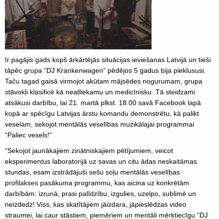
Ir pagājis gads kopš ārkārtējās situācijas ieviešanas Latvijā un tieši
tāpēc grupa “DJ Krankenwagen” pēdējos 5 gadus bija pieklususi.
Taču tagad gaisā virmojot akūtam mājsēdes nogurumam, grupa
stāvokli klasificē kā neatliekamu un medicīnisku. Tā steidzami
atsākusi darbību, lai 21. martā plkst. 18.00 savā Facebook lapā
kopā ar spēcīgu Latvijas ārstu komandu demonstrētu, kā palikt
veselam, sekojot mentālās veselības muzikālajai programmai
“Paliec vesels!”
“Sekojot jaunākajiem zinātniskajiem pētījumiem, veicot
eksperimentus laboratorijā uz savas un citu ādas neskaitāmas
stundas, esam izstrādājuši sešu soļu mentālās veselības
profilakses pasākuma programmu, kas aicina uz konkrētām
darbībām: izrunā, prasi palīdzību, izgulies, uzelpo, sublimē un
neizdedz! Viss, kas skatītājiem jāizdara, jāpieslēdzas video
straumei, lai caur stāstiem, piemēriem un mentāli mērķtiecīgu “DJ