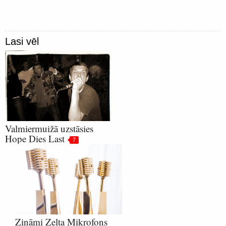
Lasi vēl
Valmiermuižā uzstāsies
Hope Dies Last
7
Zināmi Zelta Mikrofons