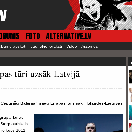
ORUMS
FOTO
ALTERNATIVE.LV
lbumu apskati
Jaunākie ieraksti
Video
Ārzemēs
as tūri uzsāk Latvijā
 Cepurīšu Balerijā" savu Eiropas tūri sāk Holandes-Lietuvas
.
grupa, kuras
Starptautiskais
, jo kopš 2012.