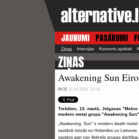
JAUNUMI
PASĀKUMI
F
Ziņas
Intervijas
Koncertu apskati
A
ZIŅAS
Awakening Sun Eirop
MCB
11.03.2019. 10:16
Trešdien, 13. martā, Jelgavas "Melno
modern metal grupa "Awakening Sun"
„Awakening Sun” ir modern death metal 
sastāvā mūziķi no Holandes un Lietuvas. 
sastāvs gan nav šķērslis grupas darbībai