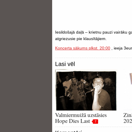
Iesildošajā daļā – krietnu pauzi vairāku
atgriezusie pie klausītājiem.
Koncerta sākums plkst. 20:00
, ieeja 3eu
Lasi vēl
Valmiermuižā uzstāsies
Zin
Hope Dies Last
202
7