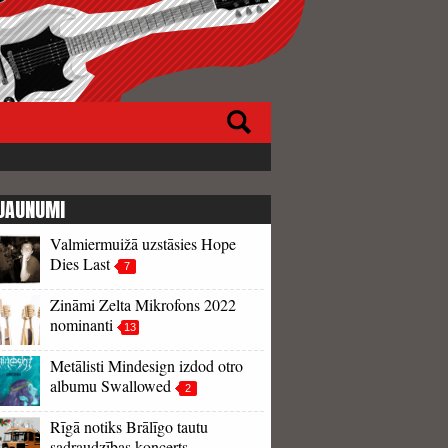
JAUNUMI
Valmiermuižā uzstāsies Hope
Dies Last
7
Zināmi Zelta Mikrofons 2022
nominanti
13
Metālisti Mindesign izdod otro
albumu Swallowed
2
Rīgā notiks Brālīgo tautu
sadraudzības koncerts