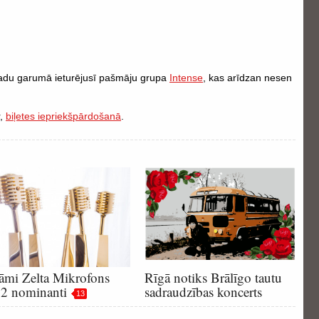
 gadu garumā ieturējusī pašmāju grupa
Intense
, kas arīdzan nesen
r,
biļetes iepriekšpārdošanā
.
āmi Zelta Mikrofons
Rīgā notiks Brālīgo tautu
2 nominanti
sadraudzības koncerts
13