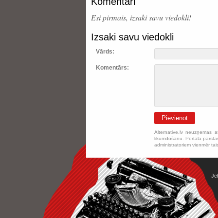
Komentāri
Esi pirmais, izsaki savu viedokli!
Izsaki savu viedokli
Vārds:
Komentārs:
Pievienot
Alternative.lv neuzņemas a
likumdošanu. Portāla pārstāv
administratoriem vienmēr tai
Je