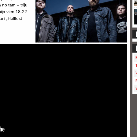
 no tām – triju
ija vien 18-22
rī „Hellfest