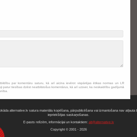
tbildību par komentāru saturu, kā arī aicina ievērot vispārējas ētikas normas un LR
ji patur tiesības dzēst neatbilstošus komentārus, kā arī uzsver, ka neskaidrību gadījumā
snība.
bkāda alternative.lv satura materiālu kopēšana, pārpublicēšana vai izmantošana nav atļauta 
iepriekšējas saskaņošanas.
E-pasts relīzēm, informācijai un kontaktiem:
alt@alternative.lv
Copyright © 2001 - 2026