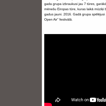
gada grupa izbraukusi jau 7 tūres, garākā
mēnešu Eiropas tūre, kuras laikā mūziķi b
gadus jauni. 2016. Gadā grupa spēlējusi a
Open Air” festivālā.