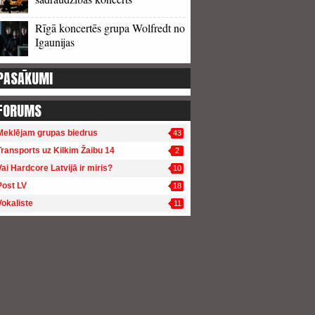
Rīgā koncertēs grupa Wolfredt no
Igaunijas
PASĀKUMI
FORUMS
Meklējam grupas biedrus
43
Transports uz Kilkim Žaibu 14
2
Vai Hardcore Latvijā ir miris?
10
Post LV
18
Vokaliste
11