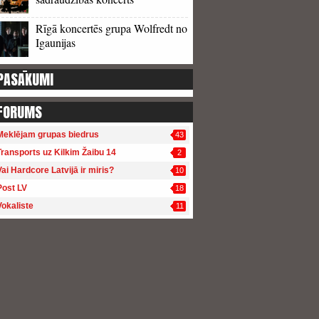
Rīgā koncertēs grupa Wolfredt no
Igaunijas
PASĀKUMI
FORUMS
Meklējam grupas biedrus
43
Transports uz Kilkim Žaibu 14
2
Vai Hardcore Latvijā ir miris?
10
Post LV
18
Vokaliste
11