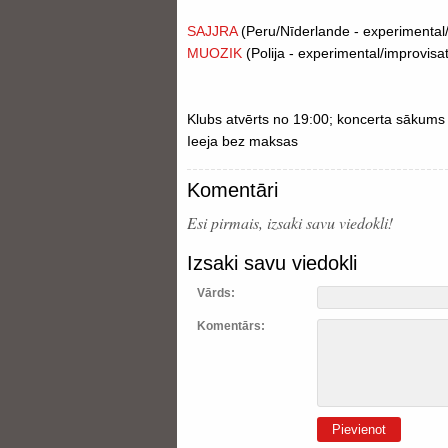
SAJJRA
(Peru/Nīderlande - experimental
MUOZIK
(Polija - experimental/improvisa
Klubs atvērts no 19:00; koncerta sākums
Ieeja bez maksas
Komentāri
Esi pirmais, izsaki savu viedokli!
Izsaki savu viedokli
Vārds:
Komentārs:
Pievienot