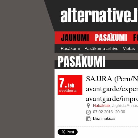
JAUNUMI
PASĀKUMI
F
Pasākumi
Pasākumu arhīvs
Vietas
PASĀKUMI
SAJJRA (Peru/Nī
7.
feb
avantgarde/expe
svētdiena
avantgarde/impro
Nabaklab
,
Zigfrīda Annas
07.02.2016. 20:00
Bez maksas