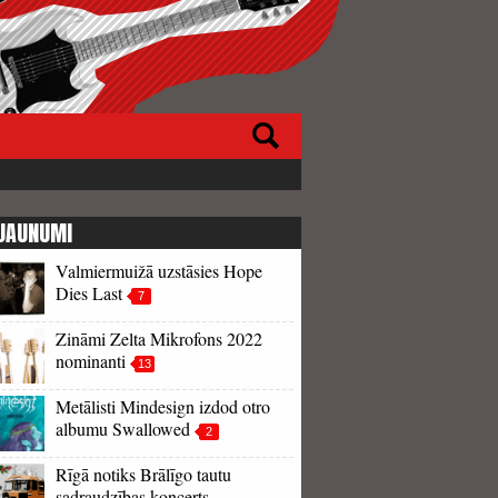
JAUNUMI
Valmiermuižā uzstāsies Hope
Dies Last
7
Zināmi Zelta Mikrofons 2022
nominanti
13
Metālisti Mindesign izdod otro
albumu Swallowed
2
Rīgā notiks Brālīgo tautu
sadraudzības koncerts