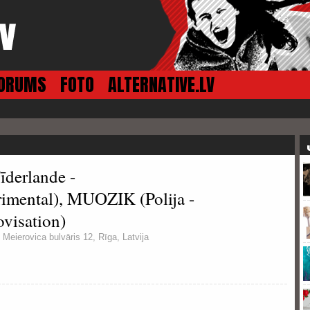
ORUMS
FOTO
ALTERNATIVE.LV
derlande -
rimental), MUOZIK (Polija -
visation)
 Meierovica bulvāris 12, Rīga, Latvija