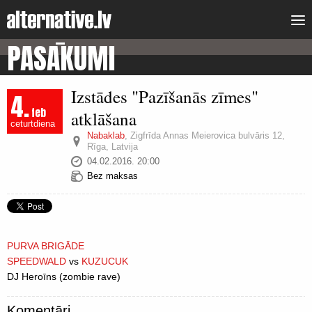
PASĀKUMI
Izstādes "Pazīšanās zīmes"
4.
feb
atklāšana
ceturtdiena
Nabaklab
,
Zigfrīda Annas Meierovica bulvāris 12,
Rīga, Latvija
04.02.2016. 20:00
Bez maksas
PURVA BRIGĀDE
SPEEDWALD
vs
KUZUCUK
DJ Heroīns (zombie rave)
Komentāri