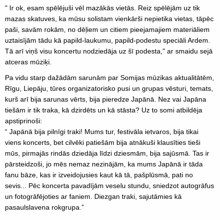
" Ir ok, esam spēlējuši vēl mazākās vietās. Reiz spēlējām uz tik
mazas skatuves, ka mūsu solistam vienkārši nepietika vietas, tāpēc
paši, savām rokām, no dēļiem un citiem pieejamajiem materiāliem
uztaisījām tādu kā papild-laukumu, papild-podestu speciāli Ardem.
Tā arī viņš visu koncertu nodziedāja uz šī podesta," ar smaidu sejā
atceras mūziķi.
Pa vidu starp dažādām sarunām par Somijas mūzikas aktualitātēm,
Rīgu, Liepāju, tūres organizatorisko pusi un grupas vēsturi, temats,
kurš arī bija sarunas vērts, bija pieredze Japānā. Nez vai Japāna
tiešām ir tik traka, kā dzirdēts un kā stāsta? Uz to somi atbildēja
apstiprinoši:
“ Japānā bija pilnīgi traki! Mums tur, festivāla ietvaros, bija tikai
viens koncerts, bet cilvēki patiešām bija atnākuši klausīties tieši
mūs, pirmajās rindās dziedāja līdzi dziesmām, bija sajūsmā. Tas ir
pārsteidzoši, jo mēs nemaz nezinājām, ka mums Japānā ir tāda
fanu bāze, kas ir izveidojusies kaut kā tā, pašplūsmā, pati no
sevis... Pēc koncerta pavadījām veselu stundu, sniedzot autogrāfus
un fotogrāfējoties ar faniem. Diezgan traki, sajutāmies kā
pasaulslavena rokgrupa.”