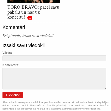
TORO BRAVO: pacel savu
pakaļu un nāc uz
koncertu!
1
Komentāri
Esi pirmais, izsaki savu viedokli!
Izsaki savu viedokli
Vārds:
Komentārs:
Pievienot
Alternative.lv neuzņemas atbildību par komentāru saturu, kā arī aicina ievērot vispārējas
ētikas normas un LR likumdošanu. Portāla pārstāvji patur tiesības dzēst neatbilstošus
komentārus, kā arī uzsver, ka neskaidrību gadījumā administratoriem vienmēr taisnība.