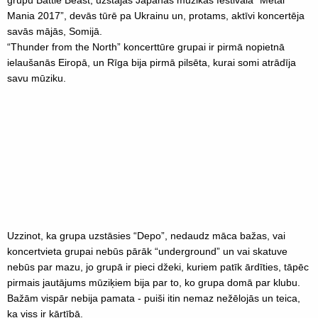
grupu Battle Beast, uzstājās Japānas mūzikas festivālā “Metal
Mania 2017”, devās tūrē pa Ukrainu un, protams, aktīvi koncertēja
savās mājās, Somijā.
“Thunder from the North” koncerttūre grupai ir pirmā nopietnā
ielaušanās Eiropā, un Rīga bija pirmā pilsēta, kurai somi atrādīja
savu mūziku.
Uzzinot, ka grupa uzstāsies “Depo”, nedaudz māca bažas, vai
koncertvieta grupai nebūs pārāk “underground” un vai skatuve
nebūs par mazu, jo grupā ir pieci džeki, kuriem patīk ārdīties, tāpēc
pirmais jautājums mūziķiem bija par to, ko grupa domā par klubu.
Bažām vispār nebija pamata - puiši itin nemaz nežēlojās un teica,
ka viss ir kārtībā.