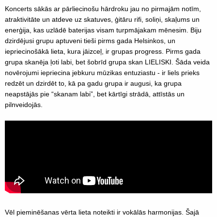
Koncerts sākās ar pārliecinošu hārdroku jau no pirmajām notīm,
atraktivitāte un atdeve uz skatuves, ģitāru rifi, soliņi, skaļums un
enerģija, kas uzlādē baterijas visam turpmājakam mēnesim. Biju
dzirdējusi grupu aptuveni tieši pirms gada Helsinkos, un
iepriecinošākā lieta, kura jāizceļ, ir grupas progress. Pirms gada
grupa skanēja ļoti labi, bet šobrīd grupa skan LIELISKI. Šāda veida
novērojumi iepriecina jebkuru mūzikas entuziastu - ir liels prieks
redzēt un dzirdēt to, kā pa gadu grupa ir augusi, ka grupa
neapstājās pie “skanam labi”, bet kārtīgi strādā, attīstās un
pilnveidojās.
Vēl pieminēšanas vērta lieta noteikti ir vokālās harmonijas. Šajā