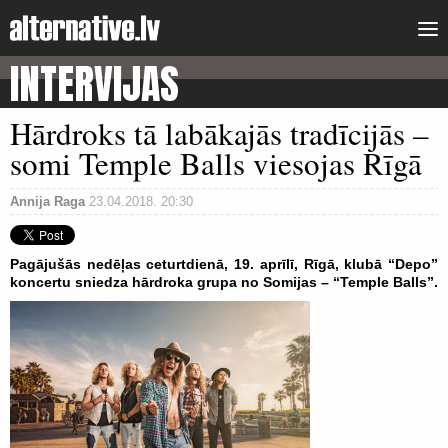
INTERVIJAS
Hārdroks tā labākajās tradīcijās –
somi Temple Balls viesojas Rīgā
Annija Raga
23.04.2018. 20:30
Pagājušās nedēļas ceturtdienā, 19. aprīlī, Rīgā, klubā “Depo”
koncertu sniedza hārdroka grupa no Somijas – “Temple Balls”.