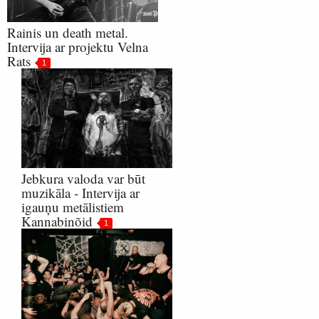
Rainis un death metal.
Intervija ar projektu Velna
Rats
1
Jebkura valoda var būt
muzikāla - Intervija ar
igauņu metālistiem
Kannabinõid
1