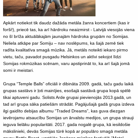
Apkārt notiekot tik daudz dažāda metāla žanra koncertiem (kas ir
forši!), priecē tas, ka arī hārdroku neaizmirst - Latvijā viesojās viena
no šī brīža aktuālākajām jaunajām hārdroka grupām no Somijas.
Neliela atkāpe par Somiju – nav noslēpums, ka šajā zemē tiek
radīta kvalitatīva smagā mūzika. Jā, metāls noteikti iekaro pirmo
vietu, taču, pavadot pusgadu Helsinkos un aktīvi sekojot līdzi
Somijas rokmūzikas scēnam, varu apstiprināt to, ka arī šajā jomā
somi ir meistari.
Grupa “Temple Balls” oficiāli ir dibināta 2009. gadā, taču gadu laikā
grupas sastāvs ir ļoti mainījies, esošajā sastāvā grupa kopā spēlē
tikai aptuveni gadu. Solists Arde grupai pievienojās 2013.gadā, un
tad arī grupa sāka patiešām strādāt. Pagājušajā gadā grupa izdeva
ilgi gaidīto debijas albumu “Traded Dreams”, kas guva diezgan
ievērojamu atsaucību Somijas un ārvalstu medijos, un grupa strauji
ieguva lielāku popularitāti. 2017. gada nogalē grupa, kā iesildošie
mākslinieki, devās Somijas tūrē kopā ar populāro smagā metāla