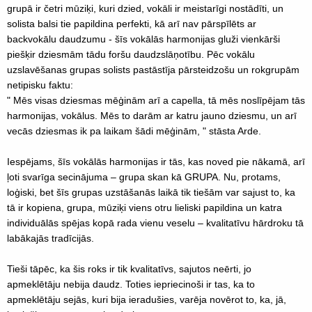
grupā ir četri mūziķi, kuri dzied, vokāli ir meistarīgi nostādīti, un
solista balsi tie papildina perfekti, kā arī nav pārspīlēts ar
backvokālu daudzumu - šīs vokālās harmonijas gluži vienkārši
piešķir dziesmām tādu foršu daudzslāņotību. Pēc vokālu
uzslavēšanas grupas solists pastāstīja pārsteidzošu un rokgrupām
netipisku faktu:
" Mēs visas dziesmas mēģinām arī a capella, tā mēs noslīpējam tās
harmonijas, vokālus. Mēs to darām ar katru jauno dziesmu, un arī
vecās dziesmas ik pa laikam šādi mēģinām, " stāsta Arde.
Iespējams, šīs vokālās harmonijas ir tās, kas noved pie nākamā, arī
ļoti svarīga secinājuma – grupa skan kā GRUPA. Nu, protams,
loģiski, bet šīs grupas uzstāšanās laikā tik tiešām var sajust to, ka
tā ir kopiena, grupa, mūziķi viens otru lieliski papildina un katra
individuālās spējas kopā rada vienu veselu – kvalitatīvu hārdroku tā
labākajās tradīcijās.
Tieši tāpēc, ka šis roks ir tik kvalitatīvs, sajutos neērti, jo
apmeklētāju nebija daudz. Toties iepriecinoši ir tas, ka to
apmeklētāju sejās, kuri bija ieradušies, varēja novērot to, ka, jā,