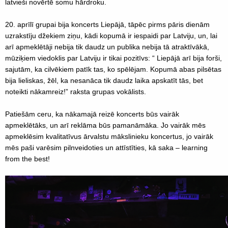
latvieši novērtē somu hārdroku.
20. aprīlī grupai bija koncerts Liepājā, tāpēc pirms pāris dienām
uzrakstīju džekiem ziņu, kādi kopumā ir iespaidi par Latviju, un, lai
arī apmeklētāji nebija tik daudz un publika nebija tā atraktīvākā,
mūziķiem viedoklis par Latviju ir tikai pozitīvs: “ Liepājā arī bija forši,
sajutām, ka cilvēkiem patīk tas, ko spēlējam. Kopumā abas pilsētas
bija lieliskas, žēl, ka nesanāca tik daudz laika apskatīt tās, bet
noteikti nākamreiz!” raksta grupas vokālists.
Patiešām ceru, ka nākamajā reizē koncerts būs vairāk
apmeklētāks, un arī reklāma būs pamanāmāka. Jo vairāk mēs
apmeklēsim kvalitatīvus ārvalstu mākslinieku koncertus, jo vairāk
mēs paši varēsim pilnveidoties un attīstīties, kā saka – learning
from the best!