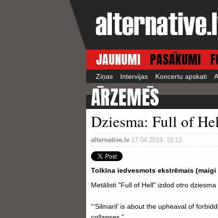
JAUNUMI
PASĀKUMI
F
Ziņas
Intervijas
Koncertu apskati
A
ĀRZEMĒS
Dziesma: Full of Hel
alternative.lv
17.04.2019. 15:12
Tolkīna iedvesmots ekstrēmais (maigi 
Metālisti "Full of Hell" izdod otro dzie
“‘Silmaril’ is about the upheaval of forb
collapses.”