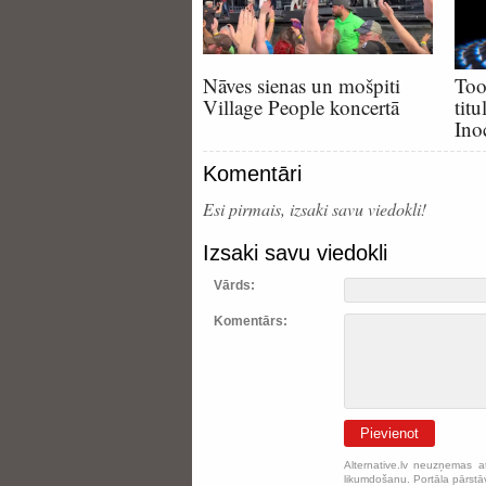
Nāves sienas un mošpiti
Too
Village People koncertā
tit
Ino
Komentāri
Esi pirmais, izsaki savu viedokli!
Izsaki savu viedokli
Vārds:
Komentārs:
Pievienot
Alternative.lv neuzņemas a
likumdošanu. Portāla pārstāv