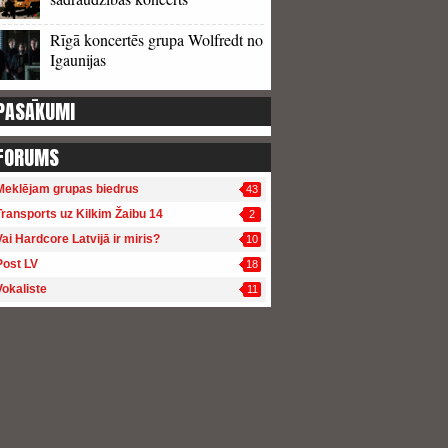
Rīgā koncertēs grupa Wolfredt no
Igaunijas
PASĀKUMI
FORUMS
Meklējam grupas biedrus
43
Transports uz Kilkim Žaibu 14
2
Vai Hardcore Latvijā ir miris?
10
Post LV
18
Vokaliste
11