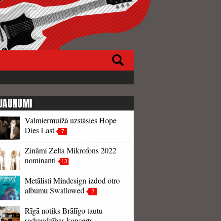
JAUNUMI
Valmiermuižā uzstāsies Hope
Dies Last
7
Zināmi Zelta Mikrofons 2022
nominanti
13
Metālisti Mindesign izdod otro
albumu Swallowed
2
Rīgā notiks Brālīgo tautu
sadraudzības koncerts