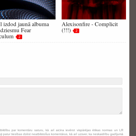
l izdod jaunā albuma
Alexisonfire - Complicit
uldziesmu Fear
(!!!)
2
culum
2
tbildību par komentāru saturu, kā arī aicina ievērot vispārējas ētikas normas un LR
ji patur tiesības dzēst neatbilstošus komentārus, kā arī uzsver, ka neskaidrību gadījumā