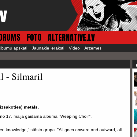
ORUMS
FOTO
ALTERNATIVE.LV
lbumu apskati
Jaunākie ieraksti
Video
Ārzemēs
l - Silmaril
izsakoties) metāls.
sma no 17. maijā gaidāmā albuma "Weeping Choir".
idden knowledge,” stāsta grupa. "All goes onward and outward, all