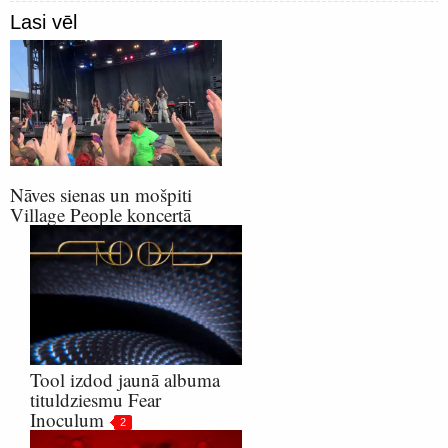
Lasi vēl
Nāves sienas un mošpiti
Village People koncertā
Tool izdod jaunā albuma
tituldziesmu Fear
Inoculum
2