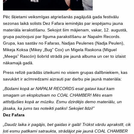
Pēc šķietami veiksmīgas atgriešanās pagājušā gada festivālu
sezonas laikā solists Dez Fafara ieminējās par iespējamu jauna
materiāla ierakstīšanu. Sekojot šim mājienam, vakar, 12. augustā,
grupa paziņojusi par līguma parakstīšanu ar Napalm Records.
Grupa, kas sastāv no Fafaras, Nadjas Peulenes (Nadja Peulen),
Mikeja Koksa (Mikey „Bug” Cox) un Migela Raskona (Miguel
„Meegs” Rascón) šobrīd strādā pie jaunā albuma un cer to izlaist
nākamajā gadā.
Press relīzē parādās izteikumi no visiem grupas dalībniekiem, kas
savukārt ir acīmredzami aizrauti par darbu pie jaunā materiāla:
„Būdami kopā ar NAPALM RECORDS esat gatavi kaut kam
smagam un eksplozīvam no COAL CHAMBER! Mēs esam
attīstījušies kopā ar mūziku. Esmu dzirdējis demo materiālu, un
jāsaka, ka jums tas noteikti patiks! Sekojiet līdzi!”
Dez Fafara
„Daudz laika ir pagājis, bet gaidas ir galā! Trūkst vārdu aprakstīt, cik
ļoti esmu patīkami satraukta, strādājot pie jaunā COAL CHAMBER