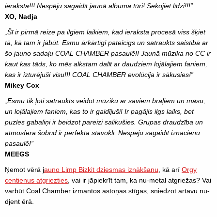
ieraksta!!! Nespēju sagaidīt jaunā albuma tūri! Sekojiet līdzi!!!”
XO, Nadja
„Šī ir pirmā reize pa ilgiem laikiem, kad ieraksta procesā viss šķiet
tā, kā tam ir jābūt. Esmu ārkārtīgi pateicīgs un satraukts saistībā ar
šo jauno sadaļu COAL CHAMBER pasaulē!! Jaunā mūzika no CC ir
kaut kas tāds, ko mēs alkstam dalīt ar daudziem lojālajiem faniem,
kas ir izturējuši visu!!! COAL CHAMBER evolūcija ir sākusies!”
Mikey Cox
„Esmu tik ļoti satraukts veidot mūziku ar saviem brāļiem un māsu,
un lojālajiem faniem, kas to ir gaidījuši! Ir pagājis ilgs laiks, bet
puzles gabaliņi ir beidzot pareizi salikušies. Grupas draudzība un
atmosfēra šobrīd ir perfektā stāvoklī. Nespēju sagaidīt iznācienu
pasaulē!”
MEEGS
Ņemot vērā j
auno Limp Bizkit dziesmas iznākšanu
, kā arī
Orgy
centienus atgriezties
, vai ir jāpiekrīt tam, ka nu-metal atgriežas? Vai
varbūt Coal Chamber izmantos astoņas stīgas, sniedzot artavu nu-
djent ērā.