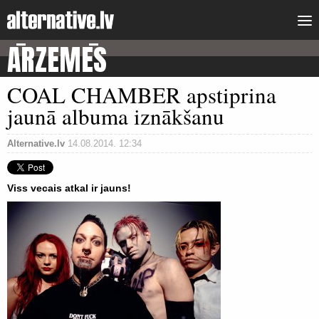
ĀRZEMĒS
COAL CHAMBER apstiprina
jaunā albuma iznākšanu
Alternative.lv
14.08.2014. 12:34
Viss vecais atkal ir jauns!