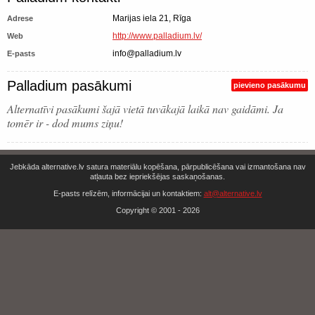
Marijas iela 21, Rīga
Adrese
http://www.palladium.lv/
Web
info@palladium.lv
E-pasts
Palladium pasākumi
pievieno pasākumu
Alternatīvi pasākumi šajā vietā tuvākajā laikā nav gaidāmi. Ja
tomēr ir - dod mums ziņu!
Jebkāda alternative.lv satura materiālu kopēšana, pārpublicēšana vai izmantošana nav
atļauta bez iepriekšējas saskaņošanas.
E-pasts relīzēm, informācijai un kontaktiem:
alt@alternative.lv
Copyright © 2001 - 2026