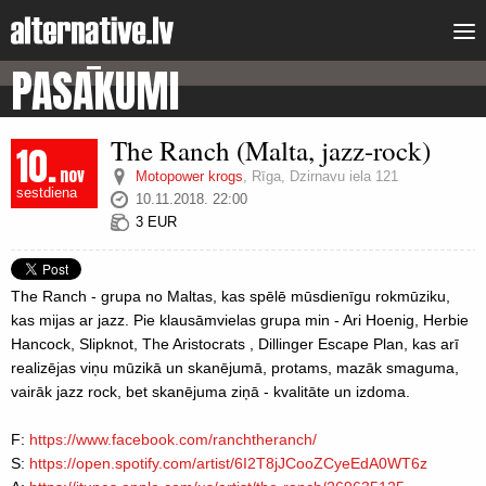
PASĀKUMI
The Ranch (Malta, jazz-rock)
10.
nov
Motopower krogs
,
Rīga, Dzirnavu iela 121
sestdiena
10.11.2018. 22:00
3 EUR
The Ranch - grupa no Maltas, kas spēlē mūsdienīgu rokmūziku,
kas mijas ar jazz. Pie klausāmvielas grupa min - Ari Hoenig, Herbie
Hancock, Slipknot, The Aristocrats , Dillinger Escape Plan, kas arī
realizējas viņu mūzikā un skanējumā, protams, mazāk smaguma,
vairāk jazz rock, bet skanējuma ziņā - kvalitāte un izdoma.
F:
https://www.facebook.com/ranchtheranch/
S:
https://open.spotify.com/artist/6I2T8jJCooZCyeEdA0WT6z