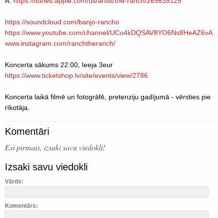
A:
https://itunes.apple.com/us/artist/the-ranch/269635125
https://soundcloud.com/banjo-rancho
https://www.youtube.com/channel/UCo4kDQSAV8YO6Ns8HeAZ6vA
www.instagram.com/ranchtheranch/
Koncerta sākums 22:00, Ieeja 3eur
https://www.ticketshop.lv/site/events/view/2786
Koncerta laikā filmē un fotogrāfē, pretenziju gadījumā - vērsties pie
rīkotāja.
Komentāri
Esi pirmais, izsaki savu viedokli!
Izsaki savu viedokli
Vārds:
Komentārs: