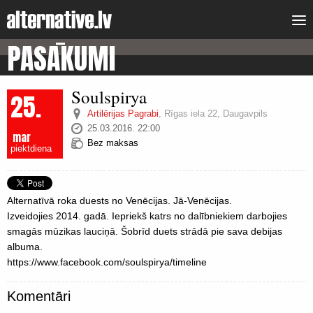
PASĀKUMI
Soulspirya
25.
Artilērijas Pagrabi
,
Rīgas iela 22, Daugavpils
25.03.2016. 22:00
mar
Bez maksas
piektdiena
Alternatīvā roka duests no Venēcijas. Jā-Venēcijas.
Izveidojies 2014. gadā. Iepriekš katrs no dalībniekiem darbojies
smagās mūzikas lauciņā. Šobrīd duets strādā pie sava debijas
albuma.
https://www.facebook.com/soulspirya/timeline
Komentāri