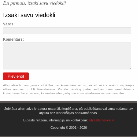
Esi pirmais, izsaki savu viedokli!
Izsaki savu viedokli
Vārds:
Komentārs:
Pievienot
Alternative.lv neuzņemas atbildību par komentāru saturu, kā arī aicina ievērot vispārējas
ētikas normas un LR likumdošanu. Portāla pārstāvji patur tiesības dzēst neatbilstošus
komentārus, kā arī uzsver, ka neskaidrību gadījumā administratoriem vienmēr taisnība.
Jebkāda alternative.lv satura materiālu kopēšana, pārpublicēšana vai izmantošana nav
atļauta bez iepriekšējas saskaņošanas.
E-pasts relīzēm, informācijai un kontaktiem:
alt@alternative.lv
Copyright © 2001 - 2026