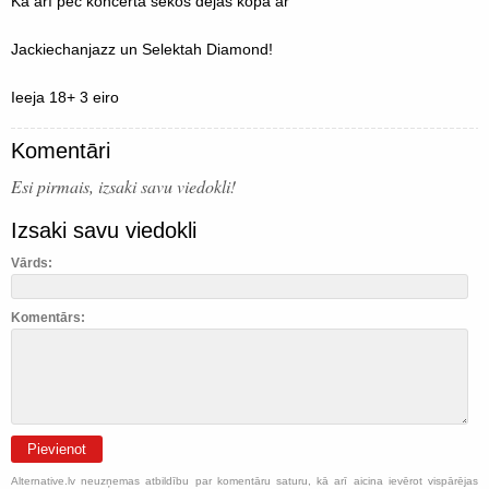
Kā arī pēc koncerta sekos dejas kopā ar
Jackiechanjazz un Selektah Diamond!
Ieeja 18+ 3 eiro
Komentāri
Esi pirmais, izsaki savu viedokli!
Izsaki savu viedokli
Vārds:
Komentārs:
Pievienot
Alternative.lv neuzņemas atbildību par komentāru saturu, kā arī aicina ievērot vispārējas