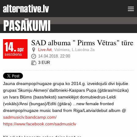
PASĀKUMI
SAD albuma " Pirms Vētras" tūre
14.
apr
Live Art
,
Valmiera, L.Laicēna 2a
sestdiena
14.04.2018. 22:00
3 EUR
Jauna dreampop/nugaze grupa ko 2014.g. izveidojuši divi bijušie
grupas`Skumju Akmeņi`dalībnieki-Kaspars Pupa (ģitāras/mūzika)
un Ivars Blūms (bass/teksti) sameklējot domubiedrus-Leldi
(vokāls)/Ansi (bungas)/Edīti (ģitāra) ...new female fronted
dreampop/nugaze music band from Riga/Latvia/debut album @
sadmusiclv.bandcamp.com/
https://www.facebook.com/
sadmusiclv