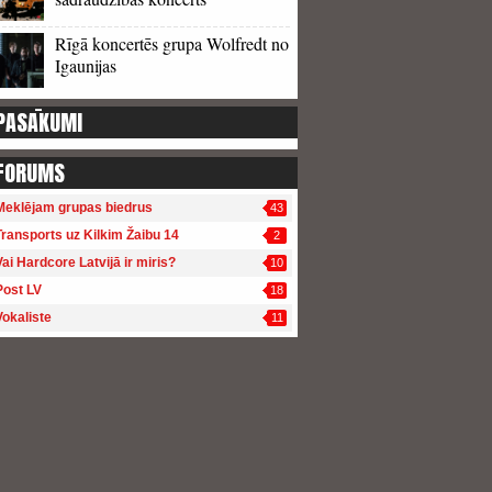
Rīgā koncertēs grupa Wolfredt no
Igaunijas
PASĀKUMI
FORUMS
Meklējam grupas biedrus
43
Transports uz Kilkim Žaibu 14
2
Vai Hardcore Latvijā ir miris?
10
Post LV
18
Vokaliste
11