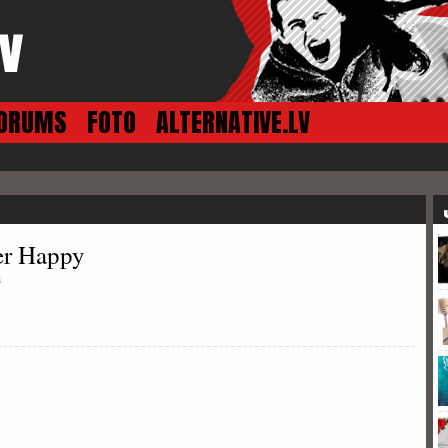
ORUMS
FOTO
ALTERNATIVE.LV
er Happy
a