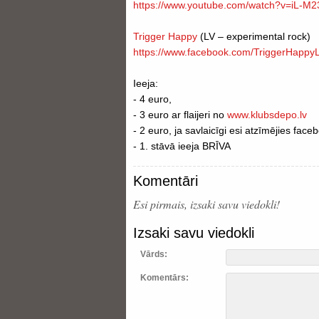
https://www.youtube.com/
watch?v=iL-M
Trigger Happy
(LV – experimental rock)
https://www.facebook.com/
TriggerHappyL
Ieeja:
- 4 euro,
- 3 euro ar flaijeri no
www.klubsdepo.lv
- 2 euro, ja savlaicīgi esi atzīmējies fa
- 1. stāvā ieeja BRĪVA
Komentāri
Esi pirmais, izsaki savu viedokli!
Izsaki savu viedokli
Vārds:
Komentārs: