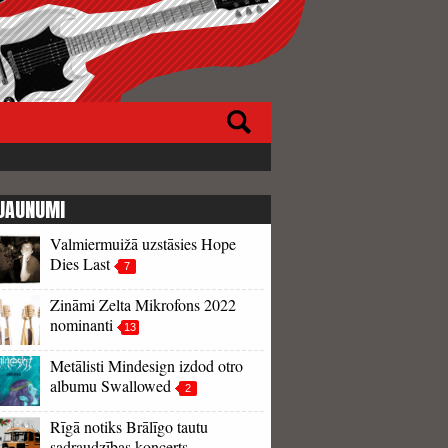
JAUNUMI
Valmiermuižā uzstāsies Hope
Dies Last
7
Zināmi Zelta Mikrofons 2022
nominanti
13
Metālisti Mindesign izdod otro
albumu Swallowed
2
Rīgā notiks Brālīgo tautu
sadraudzības koncerts