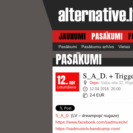
JAUNUMI
PASĀKUMI
F
Pasākumi
Pasākumu arhīvs
Vietas
PASĀKUMI
S_A_D. + Trigg
12.
apr
Depo
,
Vaļņu iela 32, Rīg
ceturtdiena
12.04.2018. 20:00
2-4 EUR
S_A_D
. (LV – dreampop/ nugaze)
https://www.facebook.com/
sadmusiclv/
https://
sadmusiclv.bandcamp.com/