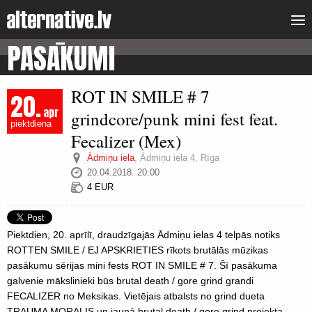
PASĀKUMI
ROT IN SMILE # 7
20.
apr
grindcore/punk mini fest feat.
piektdiena
Fecalizer (Mex)
Ādmiņu iela
,
Ādmiņu iela 4, Rīga
20.04.2018. 20:00
4 EUR
Piektdien, 20. aprīlī, draudzīgajās Ādmiņu ielas 4 telpās notiks
ROTTEN SMILE / EJ APSKRIETIES rīkots brutālās mūzikas
pasākumu sērijas mini fests ROT IN SMILE # 7. Šī pasākuma
galvenie mākslinieki būs brutal death / gore grind grandi
FECALIZER no Meksikas. Vietējais atbalsts no grind dueta
TRAUMA MORALIS un jaunā brutal death / gore grind projekta