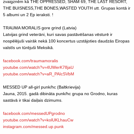
zvaigznēm kā THE OPPRESSED, SHAM 69, THE LAST RESORT,
THE BUISNESS,THE BONES,WASTED YOUTH utt. Grupas kontā ir
5 albumi un 2 Ep ieraksti. !
TRAUMA MORALIS gore grind (Latvia)
Latvijas grind veterāni, kuri savas pastāvēšanas vēsturē ir
nospēlējuši vairāk nekā 100 koncertus uzstājoties daudzās Eiropas
valstīs un tūrējuši Meksikā.
facebook.com/traumamoralis
youtube.com/
watch?v=4UWerK78jaU
youtube.com/
watch?v=aR_PAIcSVbM
MESSED UP all-girl punk/hc (Baltkrievija)
Jauna, 2015. gadā dibināta punk/hc grupa no Grodno, kuras
sastāvā ir tikai daiļais dzimums.
facebook.com/
messedUPgrodno
youtube.com/
watch?v=kolUKLhauCw
instagram.com/
messed.up.punk