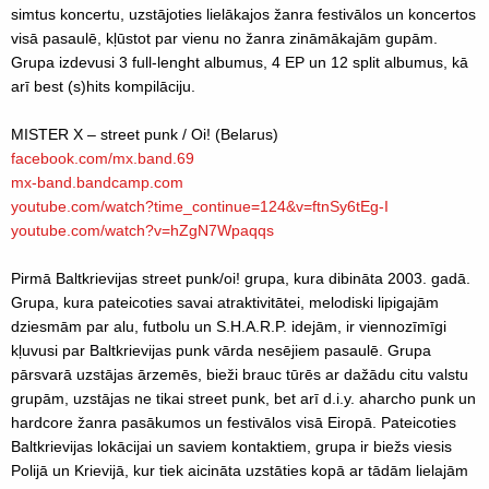
simtus koncertu, uzstājoties lielākajos žanra festivālos un koncertos
visā pasaulē, kļūstot par vienu no žanra zināmākajām gupām.
Grupa izdevusi 3 full-lenght albumus, 4 EP un 12 split albumus, kā
arī best (s)hits kompilāciju.
MISTER X – street punk / Oi! (Belarus)
facebook.com/mx.band.69
mx-band.bandcamp.com
youtube.com/
watch?time_continue=124&v=f
tnSy6tEg-I
youtube.com/
watch?v=hZgN7Wpaqqs
Pirmā Baltkrievijas street punk/oi! grupa, kura dibināta 2003. gadā.
Grupa, kura pateicoties savai atraktivitātei, melodiski lipigajām
dziesmām par alu, futbolu un S.H.A.R.P. idejām, ir viennozīmīgi
kļuvusi par Baltkrievijas punk vārda nesējiem pasaulē. Grupa
pārsvarā uzstājas ārzemēs, bieži brauc tūrēs ar dažādu citu valstu
grupām, uzstājas ne tikai street punk, bet arī d.i.y. aharcho punk un
hardcore žanra pasākumos un festivālos visā Eiropā. Pateicoties
Baltkrievijas lokācijai un saviem kontaktiem, grupa ir biežs viesis
Polijā un Krievijā, kur tiek aicināta uzstāties kopā ar tādām lielajām