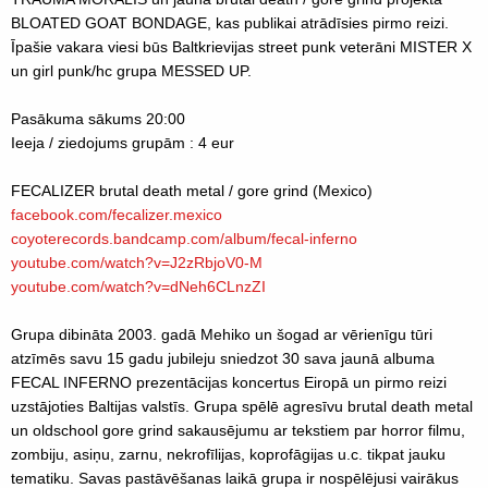
BLOATED GOAT BONDAGE, kas publikai atrādīsies pirmo reizi.
Īpašie vakara viesi būs Baltkrievijas street punk veterāni MISTER X
un girl punk/hc grupa MESSED UP.
Pasākuma sākums 20:00
Ieeja / ziedojums grupām : 4 eur
FECALIZER brutal death metal / gore grind (Mexico)
facebook.com/
fecalizer.mexico
coyoterecords.bandcamp.com
/album/fecal-inferno
youtube.com/watch?v=J2zR
bjoV0-M
youtube.com/
watch?v=dNeh6CLnzZI
Grupa dibināta 2003. gadā Mehiko un šogad ar vērienīgu tūri
atzīmēs savu 15 gadu jubileju sniedzot 30 sava jaunā albuma
FECAL INFERNO prezentācijas koncertus Eiropā un pirmo reizi
uzstājoties Baltijas valstīs. Grupa spēlē agresīvu brutal death metal
un oldschool gore grind sakausējumu ar tekstiem par horror filmu,
zombiju, asiņu, zarnu, nekrofīlijas, koprofāgijas u.c. tikpat jauku
tematiku. Savas pastāvēšanas laikā grupa ir nospēlējusi vairākus