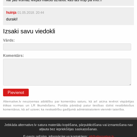
var jau vismaz ieejas maksu uzraxtīt. kas tas visp pa info.!!
huinja
01.05.2018. 20:44
duraki!
Izsaki savu viedokli
Vārds:
Komentārs:
Pievienot
Alternative.lv neuzņemas atbildību par komentāru saturu, kā arī aicina ievērot vispārējas
ētikas normas un LR likumdošanu. Portāla pārstāvji patur tiesības dzēst neatbilstošus
komentārus, kā arī uzsver, ka neskaidrību gadījumā administratoriem vienmēr taisnība.
Jebkāda alternative.lv satura materiālu kopēšana, pārpublicēšana vai izmantošana nav
atļauta bez iepriekšējas saskaņošanas.
E-pasts relīzēm, informācijai un kontaktiem:
alt@alternative.lv