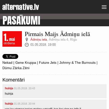
PASĀKUMI
Pirmais Maijs Ādmiņu ielā
1.
mai
Ādmiņu iela
,
Ādmiņu iela 4, Rīga
otrdiena
01.05.2018. 19:00
Nekad | Gene Kruppa | Future Jets | Johnny & The Burnouts |
Dūmu Zārka Zēni
Komentāri
huinja
01.05.2018. 20:43
huinja
huinja
01.05.2018. 20:44