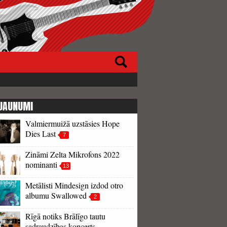
JAUNUMI
Valmiermuižā uzstāsies Hope
Dies Last
7
Zināmi Zelta Mikrofons 2022
nominanti
13
Metālisti Mindesign izdod otro
albumu Swallowed
2
Rīgā notiks Brālīgo tautu
sadraudzības koncerts