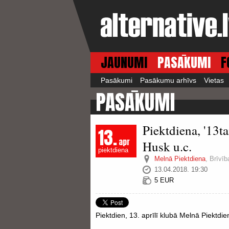
JAUNUMI
PASĀKUMI
F
Pasākumi
Pasākumu arhīvs
Vietas
PASĀKUMI
Piektdiena, '13ta
13.
apr
Husk u.c.
piektdiena
Melnā Piektdiena
,
Brīvīb
13.04.2018. 19:30
5 EUR
Piektdien, 13. aprīlī klubā Melnā Piektdien