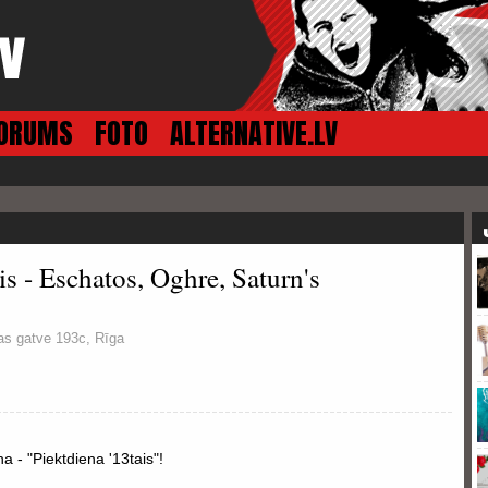
ORUMS
FOTO
ALTERNATIVE.LV
is - Eschatos, Oghre, Saturn's
as gatve 193c, Rīga
a - "Piektdiena '13tais"!