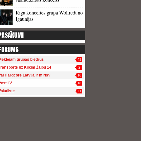
Rīgā koncertēs grupa Wolfredt no
Igaunijas
PASĀKUMI
FORUMS
Meklējam grupas biedrus
43
Transports uz Kilkim Žaibu 14
2
Vai Hardcore Latvijā ir miris?
10
Post LV
18
Vokaliste
11