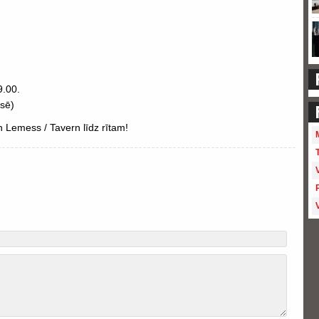
9.00.
asē)
 Lemess / Tavern līdz rītam!