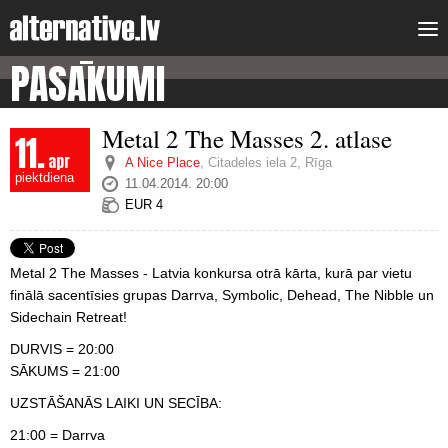
PASĀKUMI
Metal 2 The Masses 2. atlase
11.
apr
A Nice Place
,
Citadeles iela 2, Rīga
piektdiena
11.04.2014. 20:00
EUR 4
Metal 2 The Masses - Latvia konkursa otrā kārta, kurā par vietu
finālā sacentīsies grupas Darrva, Symbolic, Dehead, The Nibble un
Sidechain Retreat!
DURVIS = 20:00
SĀKUMS = 21:00
UZSTĀŠANĀS LAIKI UN SECĪBA:
21:00 = Darrva