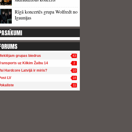
Rīgā koncertēs grupa Wolfredt no
Igaunijas
PASĀKUMI
FORUMS
Meklējam grupas biedrus
43
Transports uz Kilkim Žaibu 14
2
Vai Hardcore Latvijā ir miris?
10
Post LV
18
Vokaliste
11