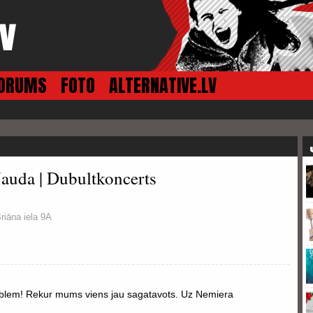
ORUMS
FOTO
ALTERNATIVE.LV
auda | Dubultkoncerts
Briāna iela 9A
oblem! Rekur mums viens jau sagatavots. Uz Nemiera