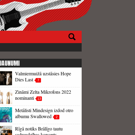
JAUNUMI
Valmiermuižā uzstāsies Hope
Dies Last
7
Zināmi Zelta Mikrofons 2022
nominanti
13
Metālisti Mindesign izdod otro
albumu Swallowed
2
Rīgā notiks Brālīgo tautu
sadraudzības koncerts