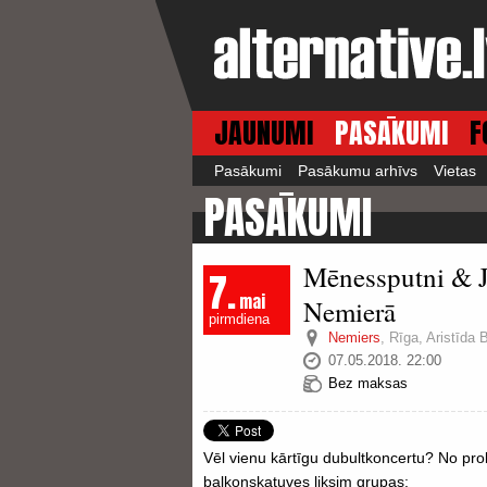
JAUNUMI
PASĀKUMI
F
Pasākumi
Pasākumu arhīvs
Vietas
PASĀKUMI
Mēnessputni & J
7.
mai
Nemierā
pirmdiena
Nemiers
,
Rīga, Aristīda 
07.05.2018. 22:00
Bez maksas
Vēl vienu kārtīgu dubultkoncertu? No pr
balkonskatuves liksim grupas: