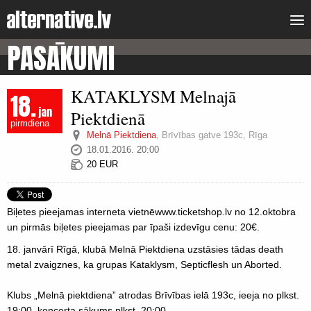
PASĀKUMI
KATAKLYSM Melnajā
18.
jan
Piektdienā
pirmdiena
Melnā Piektdiena
,
Brīvības gatve 193c, Rīga
18.01.2016. 20:00
20 EUR
Biļetes pieejamas interneta vietnēwww.ticketshop.lv no 12.oktobra
un pirmās biļetes pieejamas par īpaši izdevīgu cenu: 20€.
18. janvārī Rīgā, klubā Melnā Piektdiena uzstāsies tādas death
metal zvaigznes, ka grupas Kataklysm, Septicflesh un Aborted.
Klubs „Melnā piektdiena” atrodas Brīvības ielā 193c, ieeja no plkst.
19:00, koncerta sākums plkst. 20:00.