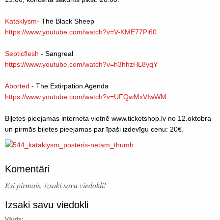
Kataklysm
- The Black Sheep
https://www.youtube.com/watch?v=V-KME77Pi60
Septicflesh
- Sangreal
https://www.youtube.com/watch?v=h3hhzHL8yqY
Aborted
- The Extirpation Agenda
https://www.youtube.com/watch?v=UFQwMxVIwWM
Biļetes pieejamas interneta vietnē www.ticketshop.lv no 12.oktobra
un pirmās biļetes pieejamas par īpaši izdevīgu cenu: 20€.
Komentāri
Esi pirmais, izsaki savu viedokli!
Izsaki savu viedokli
Vārds: