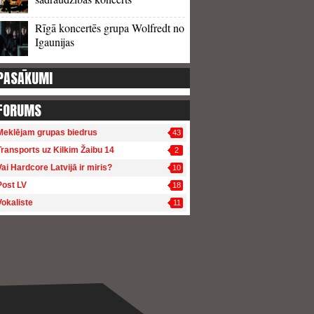
Rīgā koncertēs grupa Wolfredt no
Igaunijas
PASĀKUMI
FORUMS
Meklējam grupas biedrus
43
Transports uz Kilkim Žaibu 14
2
Vai Hardcore Latvijā ir miris?
10
Post LV
18
Vokaliste
11