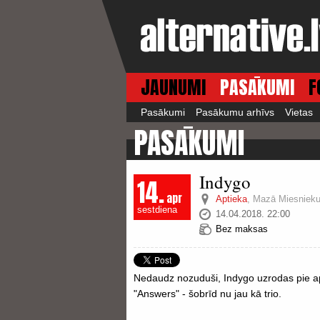
JAUNUMI
PASĀKUMI
F
Pasākumi
Pasākumu arhīvs
Vietas
PASĀKUMI
Indygo
14.
apr
Aptieka
,
Mazā Miesnieku 
sestdiena
14.04.2018. 22:00
Bez maksas
Nedaudz nozuduši, Indygo uzrodas pie apv
"Answers" - šobrīd nu jau kā trio.