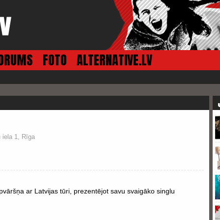
ORUMS
FOTO
ALTERNATIVE.LV
iela 1, Rīga
āršņa ar Latvijas tūri, prezentējot savu svaigāko singlu