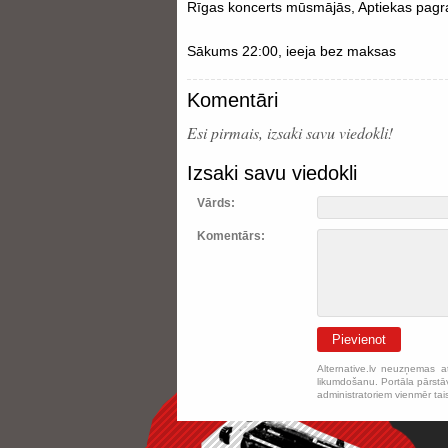
Rīgas koncerts mūsmājās, Aptiekas pagr
Sākums 22:00, ieeja bez maksas
Komentāri
Esi pirmais, izsaki savu viedokli!
Izsaki savu viedokli
Vārds:
Komentārs:
Pievienot
Alternative.lv neuzņemas a
likumdošanu. Portāla pārstāv
administratoriem vienmēr tai