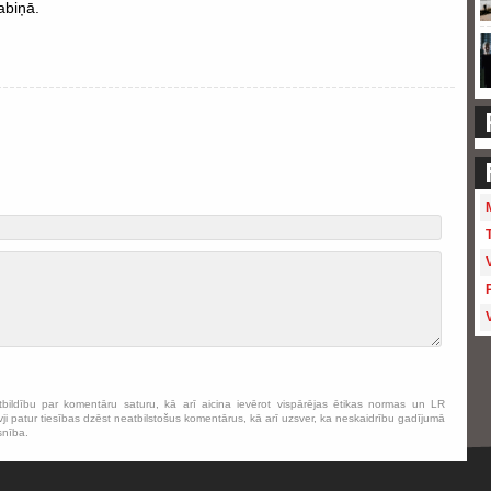
abiņā.
tbildību par komentāru saturu, kā arī aicina ievērot vispārējas ētikas normas un LR
ji patur tiesības dzēst neatbilstošus komentārus, kā arī uzsver, ka neskaidrību gadījumā
snība.