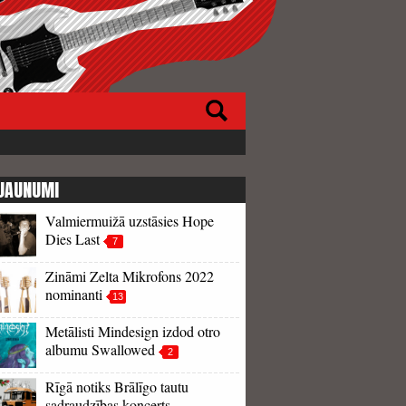
JAUNUMI
Valmiermuižā uzstāsies Hope
Dies Last
7
Zināmi Zelta Mikrofons 2022
nominanti
13
Metālisti Mindesign izdod otro
albumu Swallowed
2
Rīgā notiks Brālīgo tautu
sadraudzības koncerts