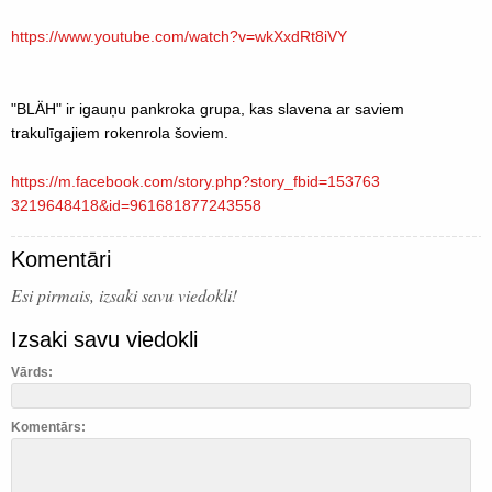
https://www.youtube.com/
watch?v=wkXxdRt8iVY
"BLÄH" ir igauņu pankroka grupa, kas slavena ar saviem
trakulīgajiem rokenrola šoviem.
https://m.facebook.com/
story.php?story_fbid=153763
3219648418&id=961681877243
558
Komentāri
Esi pirmais, izsaki savu viedokli!
Izsaki savu viedokli
Vārds:
Komentārs: