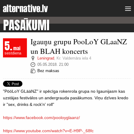
PASĀKUMI
Igauņu grupu PooLoY GLaaNZ
5.
mai
un BLAH koncerts
sestdiena
Leningrad
,
Kr. Valdemāra iela 4
05.05.2018. 21:00
Bez maksas
"PööLoY GLääNZ" ir spēcīga rokenrola grupa no Igaunijasm kas
uzstājas festivālos un andergrauda pasākumos. Viņu dzīves kredo
ir "sex, drinks & rock'n' roll"
https://www.facebook.com/
pooloyglaanz/
https://www.youtube.com/
watch?v=E-H9P-_68fc