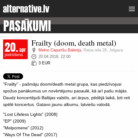
PASĀKUMI
Frailty (doom, death metal)
20.
apr
Melno Cepurīšu Balerija
,
Raiņa iela 28, Jelgava
piektdiena
20.04.2018. 22:00
3 EUR
"Frailty" - pašmāju doom/death metal grupa, kas piedzīvojusi
spožus panākumus un novērtējumu pasaulē, kā arī pašu mājās.
Daudz koncertējuši Baltijas valstīs, ari ārpus, pēdējā laikā, ļoti reti
spēlē koncertus. Gatavo jaunu albumu, latviešu valodā.
"Lost Lifeless Lights" (2008)
"EP" (2009)
"Melpomene" (2012)
"Ways Of The Dead" (2017)