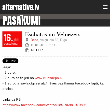
PASĀKUMI
Eschatos un Velnezers
16.
jan
Depo
,
Vaļņu iela 32, Rīga
sestdiena
16.01.2016. 21:00
1-3 EUR
Ieeja:
- 3 euro,
- 2 euro ar flaijeri no
www.klubsdepo.lv
- 1 euro, ja savlaicīgi esi atzīmējies pasākuma Facebook lapā, ka
dosies
Links uz FB:
https://www.facebook.com/events/918519698197989/