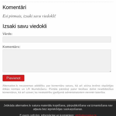
Komentāri
Esi pirmais, izsaki savu viedokli!
Izsaki savu viedokli
Vārds:
Komentārs:
Pievienot
Alternative.lv neuzņemas atbildību par komentāru saturu, kā arī aicina ievērot vispārējas
ētikas normas un LR likumdošanu. Portāla pārstāvji patur tiesības dzēst neatbilstošus
komentārus, kā arī uzsver, ka neskaidrību gadījumā administratoriem vienmēr taisnība.
Jebkāda alternative.lv satura materiālu kopēšana, pārpublicēšana vai izmantošana nav
atļauta bez iepriekšējas saskaņošanas.
E-pasts relīzēm, informācijai un kontaktiem:
alt@alternative.lv