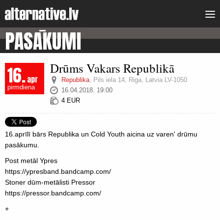
PASĀKUMI
Drūms Vakars Republikā
16.
apr
Republika
,
Pils iela 14, Riga, Latvia LV-1050
pirmdiena
16.04.2018. 19:00
4 EUR
16.aprīlī bārs Republika un Cold Youth aicina uz varen' drūmu
pasākumu.
Post metāl Ypres
https://ypresband.bandcamp.com/
Stoner dūm-metālisti Pressor
https://pressor.bandcamp.com/
+