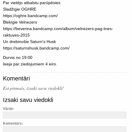
Par vietējo atbalstu parūpēsies
Sladžīgie OGHRE
https://oghre.bandcamp.com/
Bleķīgie Velnezers
https://beverina.bandcamp.com/album/velnezers-pag-tnes-
raktuves-2015
Un drebinošie Saturn's Husk
https://saturnshusk.bandcamp.com/
Durvis no 19:00
Ieeja par ziedojumiem 4 eiro.
Komentāri
Esi pirmais, izsaki savu viedokli!
Izsaki savu viedokli
Vārds:
Komentārs: