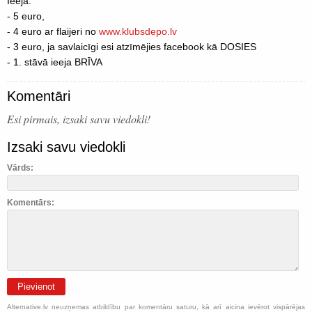
Ieeja:
- 5 euro,
- 4 euro ar flaijeri no
www.klubsdepo.lv
- 3 euro, ja savlaicīgi esi atzīmējies facebook kā DOSIES
- 1. stāvā ieeja BRĪVA
Komentāri
Esi pirmais, izsaki savu viedokli!
Izsaki savu viedokli
Vārds:
Komentārs:
Pievienot
Alternative.lv neuzņemas atbildību par komentāru saturu, kā arī aicina ievērot vispārējas