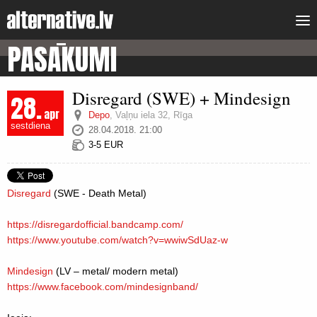
PASĀKUMI
Disregard (SWE) + Mindesign
28.
apr
Depo
,
Vaļņu iela 32, Rīga
sestdiena
28.04.2018. 21:00
3-5 EUR
Disregard
(SWE - Death Metal)
https://
disregardofficial.bandcamp.
com/
https://www.youtube.com/
watch?v=wwiwSdUaz-w
Mindesign
(LV – metal/ modern metal)
https://www.facebook.com/
mindesignband/