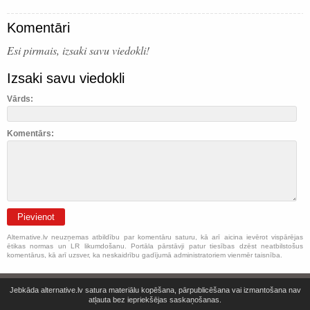
Komentāri
Esi pirmais, izsaki savu viedokli!
Izsaki savu viedokli
Vārds:
Komentārs:
Pievienot
Alternative.lv neuzņemas atbildību par komentāru saturu, kā arī aicina ievērot vispārējas
ētikas normas un LR likumdošanu. Portāla pārstāvji patur tiesības dzēst neatbilstošus
komentārus, kā arī uzsver, ka neskaidrību gadījumā administratoriem vienmēr taisnība.
Jebkāda alternative.lv satura materiālu kopēšana, pārpublicēšana vai izmantošana nav
atļauta bez iepriekšējas saskaņošanas.