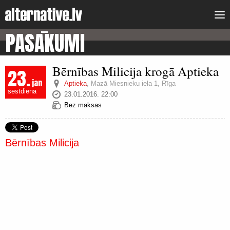
PASĀKUMI
Bērnības Milicija krogā Aptieka
23.
jan
Aptieka
,
Mazā Miesnieku iela 1, Rīga
sestdiena
23.01.2016. 22:00
Bez maksas
Bērnības Milicija