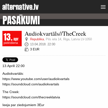
PASĀKUMI
Audiokvartāls//TheCreek
13.
apr
Republika
,
Pils iela 14, Riga, Latvia LV-1050
piektdiena
13.04.2018. 22:00
3 EUR
13.Aprilī 22:00
Audiokvartāls:
https://www.youtube.com/user/audiokvartals
https://soundcloud.com/audiokvartals
The Creek:
https://soundcloud.com/thecreeklatvia
Ieeja par ziedojumiem 3Eur