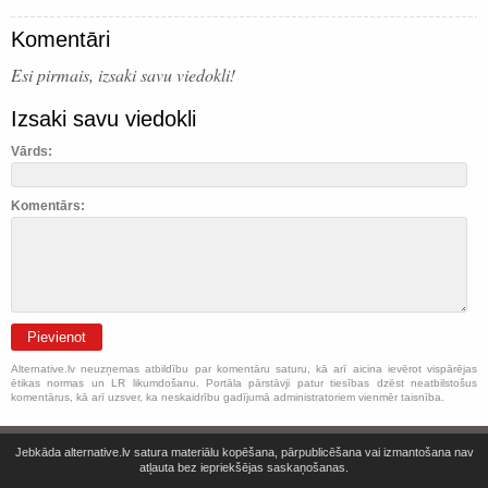
Komentāri
Esi pirmais, izsaki savu viedokli!
Izsaki savu viedokli
Vārds:
Komentārs:
Pievienot
Alternative.lv neuzņemas atbildību par komentāru saturu, kā arī aicina ievērot vispārējas
ētikas normas un LR likumdošanu. Portāla pārstāvji patur tiesības dzēst neatbilstošus
komentārus, kā arī uzsver, ka neskaidrību gadījumā administratoriem vienmēr taisnība.
Jebkāda alternative.lv satura materiālu kopēšana, pārpublicēšana vai izmantošana nav
atļauta bez iepriekšējas saskaņošanas.