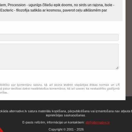
iem, Procession - ugunīgs čīliešu epik dooms, no sirds un rajona, Isole -
Esoteric - filozofija satikās ar kosmosu, paverot ceļu atklāsmēm par
tbildību par komentāru saturu, kā arī aicina ievērot vispārējas ētikas normas un LR
ji patur tiesības dzēst neatbilstošus komentārus, kā arī uzsver, ka neskaidrību gadījumā
snība.
bkāda alternative.lv satura materiālu kopēšana, pārpublicēšana vai izmantošana nav atļauta 
iepriekšējas saskaņošanas.
E-pasts relīzēm, informācijai un kontaktiem:
alt@alternative.lv
Copyright © 2001 - 2026