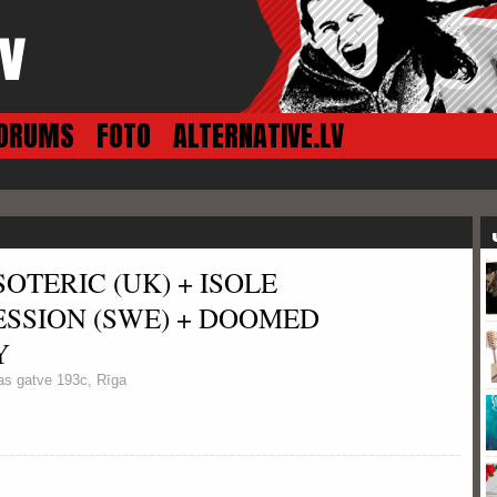
ORUMS
FOTO
ALTERNATIVE.LV
 ESOTERIC (UK) + ISOLE
ESSION (SWE) + DOOMED
Y
as gatve 193c, Rīga