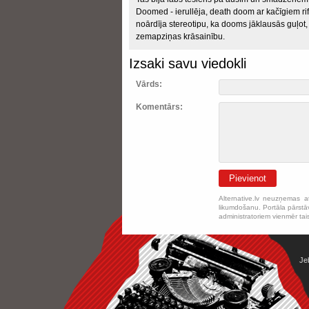
Doomed - ierullēja, death doom ar kačīgiem rif
noārdīja stereotipu, ka dooms jāklausās guļot, 
zemapziņas krāsainību.
Izsaki savu viedokli
Vārds:
Komentārs:
Pievienot
Alternative.lv neuzņemas a
likumdošanu. Portāla pārstāv
administratoriem vienmēr tai
Je