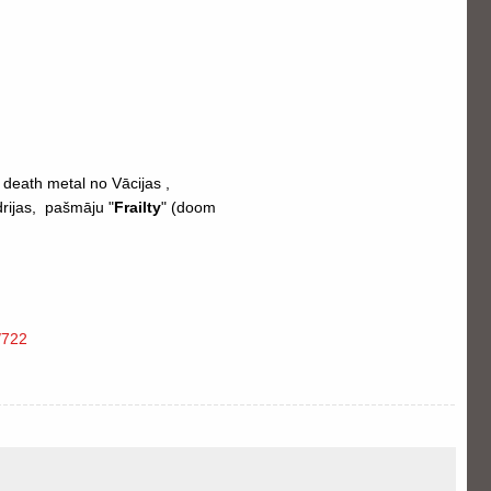
 death metal no Vācijas ,
drijas, pašmāju "
Frailty
" (doom
w/722