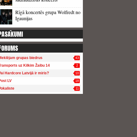
Rīgā koncertēs grupa Wolfredt no
Igaunijas
PASĀKUMI
FORUMS
Meklējam grupas biedrus
43
Transports uz Kilkim Žaibu 14
2
Vai Hardcore Latvijā ir miris?
10
Post LV
18
Vokaliste
11