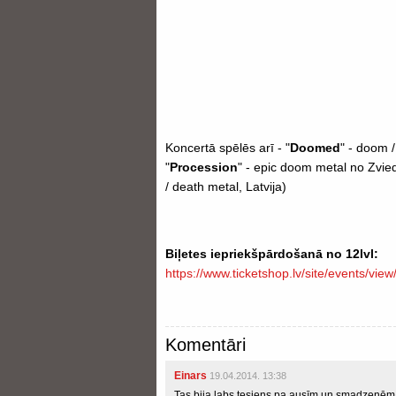
Koncertā spēlēs arī - "
Doomed
" - doom /
"
Procession
" - epic doom metal no Zvie
/ death metal, Latvija)
Biļetes iepriekšpārdošanā no 12lvl:
https://www.ticketshop.lv/site/events/vie
Komentāri
Einars
19.04.2014. 13:38
Tas bija labs tesiens pa ausīm un smadzenēm