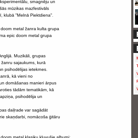
 eksperimentālu, smagnēju un
šās mūzikas mazfestivāls
lī, klubā "Melnā Piektdiena".
l doom metal žanra kulta grupa
āma epic doom metal grupa
nglijā. Muzikāli, grupas
s žanru sajaukums, kurā
n psihodēlijas ietekmes.
žanrā, kā vieni no
 un domāšanas manieri ārpus
aroties tādām tematikām, kā
pziņa, psihodēlija un
pas daiļrade var sagādāt
rie skaņdarbi, nomācoša ģitāru
 doom metal klasiku kļuvušie albumi: