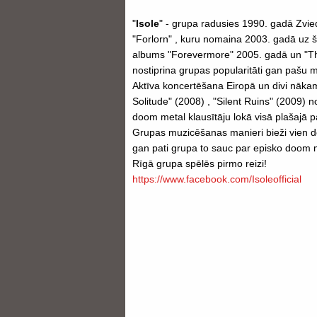
"
Isole
" - grupa radusies 1990. gadā Zvie
"Forlorn" , kuru nomaina 2003. gadā uz šī
albums "Forevermore" 2005. gadā un "Th
nostiprina grupas popularitāti gan pašu m
Aktīva koncertēšana Eiropā un divi nākam
Solitude" (2008) , "Silent Ruins" (2009) n
doom metal klausītāju lokā visā plašajā p
Grupas muzicēšanas manieri bieži vien 
gan pati grupa to sauc par episko doom 
Rīgā grupa spēlēs pirmo reizi!
https://www.facebook.com/Isoleofficial