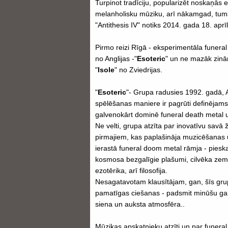
Turpinot tradīciju, popularizēt noskaņās
melanholisku mūziku, arī nākamgad, tum
"Antithesis IV" notiks 2014. gada 18. aprī
Pirmo reizi Rīgā - eksperimentāla funera
no Anglijas -"
Esoteric
" un ne mazāk zin
"
Isole
" no Zviedrijas.
"
Esoteric
"- Grupa radusies 1992. gadā, A
spēlēšanas maniere ir pagrūti definējam
galvenokārt dominē funeral death metal u
Ne velti, grupa atzīta par inovatīvu savā 
pirmajiem, kas paplašināja muzicēšanas
ierastā funeral doom metal rāmja - piesk
kosmosa bezgalīgie plašumi, cilvēka zema
ezotērika, arī filosofija.
Nesagatavotam klausītājam, gan, šīs gru
pamatīgas ciešanas - padsmit minūšu ga
siena un auksta atmosfēra..
Mūzikas apskatnieku atzīti un par funeral