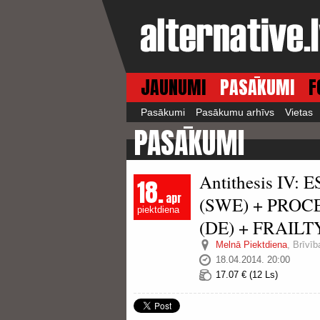
JAUNUMI
PASĀKUMI
F
Pasākumi
Pasākumu arhīvs
Vietas
PASĀKUMI
Antithesis IV:
18.
apr
(SWE) + PROC
piektdiena
(DE) + FRAILT
Melnā Piektdiena
,
Brīvīb
18.04.2014. 20:00
17.07 € (12 Ls)