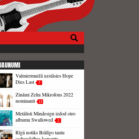
JAUNUMI
Valmiermuižā uzstāsies Hope
Dies Last
7
Zināmi Zelta Mikrofons 2022
nominanti
13
Metālisti Mindesign izdod otro
albumu Swallowed
2
Rīgā notiks Brālīgo tautu
sadraudzības koncerts