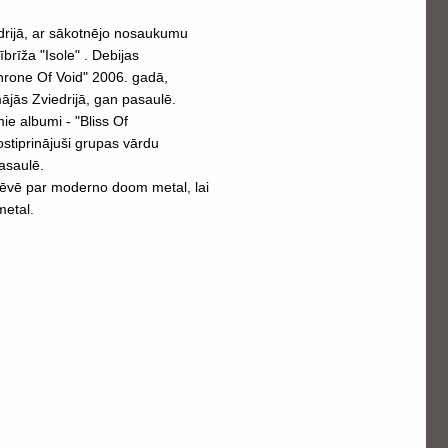
drijā, ar sākotnējo nosaukumu
brīža "Isole" . Debijas
rone Of Void" 2006. gadā,
ājās Zviedrijā, gan pasaulē.
ie albumi - "Bliss Of
ostiprinājuši grupas vārdu
asaulē.
dēvē par moderno doom metal, lai
metal.