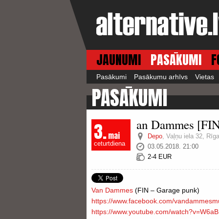
JAUNUMI
PASĀKUMI
F
Pasākumi
Pasākumu arhīvs
Vietas
PASĀKUMI
an Dammes [FIN]
3.
mai
Depo
,
Vaļņu iela 32, Rīg
ceturtdiena
03.05.2018. 21:00
2-4 EUR
Van Dammes
(FIN – Garage punk)
https://www.facebook.com/
vandammesmu
https://www.youtube.com/
watch?v=W6aB