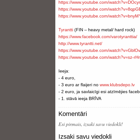
https://www.youtube.com/
watch?v=DOcy
https://www.youtube.com/
watch?v=8qpG
https://www.youtube.com/
watch?v=bnyM
Tyrantti
(FIN – heavy metal/ hard rock)
https://www.facebook.com/
varotyranttia/
http://www.tyrantti.net/
https://www.youtube.com/
watch?v=GblO
https://www.youtube.com/
watch?v=sz-r
Ieeja:
- 4 euro,
- 3 euro ar flaijeri no
www.klubsdepo.lv
- 2 euro, ja savlaicīgi esi atzīmējies fa
- 1. stāvā ieeja BRĪVA
Komentāri
Esi pirmais, izsaki savu viedokli!
Izsaki savu viedokli