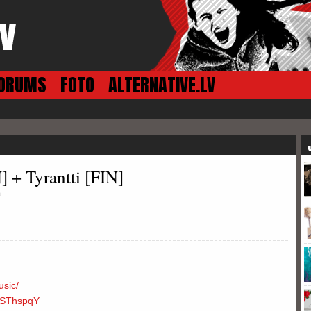
ORUMS
FOTO
ALTERNATIVE.LV
 + Tyrantti [FIN]
a
sic/
SThspqY