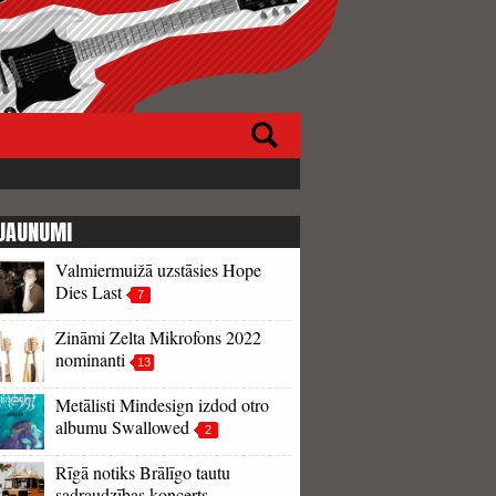
JAUNUMI
Valmiermuižā uzstāsies Hope
Dies Last
7
Zināmi Zelta Mikrofons 2022
nominanti
13
Metālisti Mindesign izdod otro
albumu Swallowed
2
Rīgā notiks Brālīgo tautu
sadraudzības koncerts