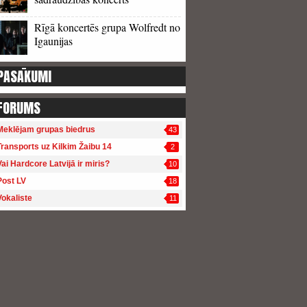
Rīgā koncertēs grupa Wolfredt no
Igaunijas
PASĀKUMI
FORUMS
Meklējam grupas biedrus
43
Transports uz Kilkim Žaibu 14
2
Vai Hardcore Latvijā ir miris?
10
Post LV
18
Vokaliste
11