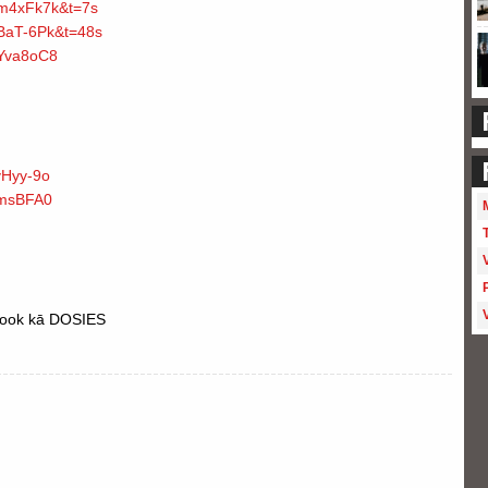
m4xFk7k&t=7s
BaT-6Pk&t=48s
Yva8oC8
vHyy-9o
HmsBFA0
cebook kā DOSIES