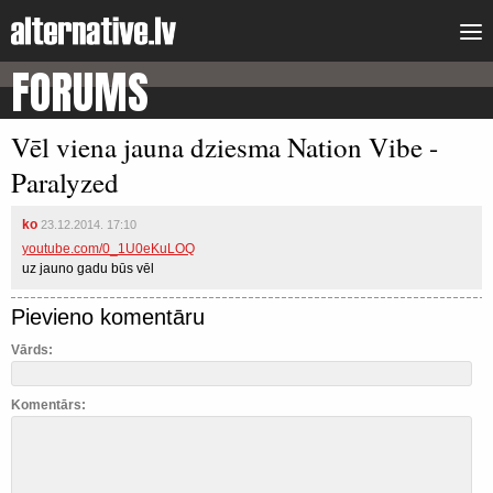
FORUMS
Vēl viena jauna dziesma Nation Vibe -
Paralyzed
ko
23.12.2014. 17:10
youtube.com/0_1U0eKuLOQ
uz jauno gadu būs vēl
Pievieno komentāru
Vārds:
Komentārs: