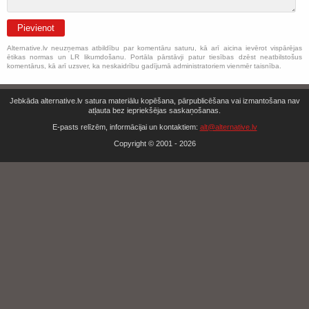
Pievienot
Alternative.lv neuzņemas atbildību par komentāru saturu, kā arī aicina ievērot vispārējas
ētikas normas un LR likumdošanu. Portāla pārstāvji patur tiesības dzēst neatbilstošus
komentārus, kā arī uzsver, ka neskaidrību gadījumā administratoriem vienmēr taisnība.
Jebkāda alternative.lv satura materiālu kopēšana, pārpublicēšana vai izmantošana nav
atļauta bez iepriekšējas saskaņošanas.
E-pasts relīzēm, informācijai un kontaktiem:
alt@alternative.lv
Copyright © 2001 - 2026