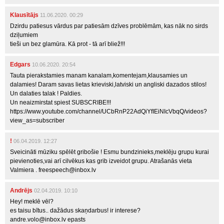
Klausītājs
11.06.2020. 00:29
Dzirdu patiesus vārdus par patiesām dzīves problēmām, kas nāk no sirds
dziļumiem
tieši un bez glamūra. Kā prot - tā arī bliež!!!
Edgars
10.06.2020. 20:54
Tauta pierakstamies manam kanalam,komentejam,klausamies un
dalamies! Daram savas lietas krieviski,latviski un angliski dazados stilos!
Un dalaties talak ! Paldies.
Un neaizmirstat spiest SUBSCRIBE!!!
https://www.youtube.com/channel/UCbRnP22AdQiYfIEiNIcVbqQ/videos?
view_as=subscriber
!
06.04.2019. 12:27
Sveicināti mūziku spēlēt gribošie ! Esmu bundzinieks,meklēju grupu kurai
pievienoties,vai arī cilvēkus kas grib izveidot grupu. Atrašanās vieta
Valmiera . freespeech@inbox.lv
Andrējs
02.04.2019. 10:10
Hey! meklē vēl?
es taisu bītus.. dažādus skaņdarbus! ir interese?
andre.volo@inbox.lv epasts