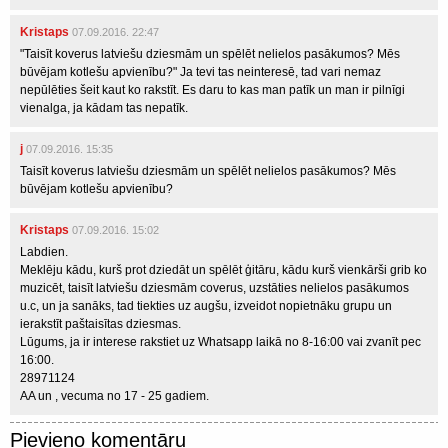
Kristaps
07.09.2016. 22:47
"Taisīt koverus latviešu dziesmām un spēlēt nelielos pasākumos? Mēs
būvējam kotlešu apvienību?" Ja tevi tas neinteresē, tad vari nemaz
nepūlēties šeit kaut ko rakstīt. Es daru to kas man patīk un man ir pilnīgi
vienalga, ja kādam tas nepatīk.
j
07.09.2016. 15:35
Taisīt koverus latviešu dziesmām un spēlēt nelielos pasākumos? Mēs
būvējam kotlešu apvienību?
Kristaps
07.09.2016. 15:02
Labdien.
Meklēju kādu, kurš prot dziedāt un spēlēt ģitāru, kādu kurš vienkārši grib ko
muzicēt, taisīt latviešu dziesmām coverus, uzstāties nelielos pasākumos
u.c, un ja sanāks, tad tiekties uz augšu, izveidot nopietnāku grupu un
ierakstīt paštaisītas dziesmas.
Lūgums, ja ir interese rakstiet uz Whatsapp laikā no 8-16:00 vai zvanīt pec
16:00.
28971124
AA un , vecuma no 17 - 25 gadiem.
Pievieno komentāru