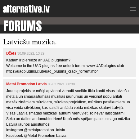
FORUMS
Latviešu mūzika.
Džefs
30.09.2022. 13:29
Kādam ir pieredze ar UAD pluginiem?
Welcome to the UAD plugins free unlock forum: www.UADplugins.club
https://uadplugins.club/uad_plugins_crack_torrent.mp4
Metal Promotion Latvia
05.02.2021. 00:30
Jauns projekts ar mērķi apvienot vienotā sociālo tīklu kontā visus latviešu
metāla un smagās/tumšās mūzikas jaunumus un veicināt popularitāti
mazāk zināmiem mūziķiem, mūzikas projektiem, mūzikas pasākumiem un
visa veida cilvēkiem, kas saistīti ar šāda veida mūzikas skatuvi Latvijā.
Visas Latvija smagās mūzikas jaunumi vienuviet. To nevar laist garām!
Seko un dalies ar domubiedriem! Kopā mēs spējam pacelt smago mūziku
Latvijā jaunos augstumos!
Instagram @metalpromotion_latvia
Facebook @Metal Promotion Latvia