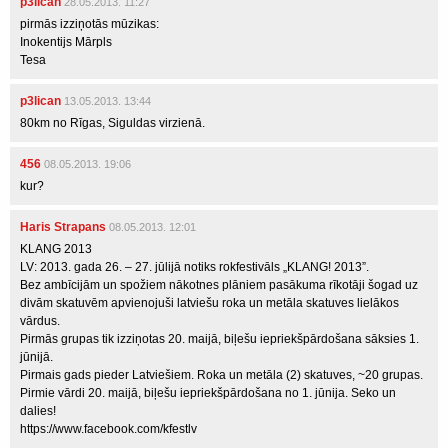
p3lican
28.05.2013. 11:27
pirmās izziņotās mūzikas:
Inokentijs Mārpls
Tesa
p3lican
13.05.2013. 13:44
80km no Rīgas, Siguldas virzienā.
456
08.05.2013. 19:06
kur?
Haris Strapans
08.05.2013. 12:01
KLANG 2013
LV: 2013. gada 26. – 27. jūlijā notiks rokfestivāls „KLANG! 2013”.
Bez ambīcijām un spožiem nākotnes plāniem pasākuma rīkotāji šogad uz
divām skatuvēm apvienojuši latviešu roka un metāla skatuves lielākos
vārdus.
Pirmās grupas tik izziņotas 20. maijā, biļešu iepriekšpārdošana sāksies 1.
jūnijā.
Pirmais gads pieder Latviešiem. Roka un metāla (2) skatuves, ~20 grupas.
Pirmie vārdi 20. maijā, biļešu iepriekšpārdošana no 1. jūnija. Seko un
dalies!
https://www.facebook.com/kfestlv