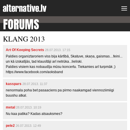
FORUMS
KLANG 2013
Art Of Keeping Secrets
28.07.2013. 17:15
Paldies organiztaroriem viss bija kārtībā, Skatuve, skaņa, gaismas....feini...
un kā izskatījās, tad klausītāji arī netrūka...lieliski.
Paldies visiem kas nobaudīja mūsu koncertu. Tiekamies arī turpmāk ;)
https://www.facebook.com/aoksband
kasspars
28.07.2013. 11:37
nenormala poha bet pasaaciens pa pirmo naakamgad viennoziimiigi
buushu atkal.
metal
28.07.2013. 10:19
Nu kaa patika? Kadas atsauksmes?
pele2
26.07.2013. 12:49