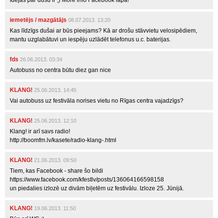
Idejas par dušu ir ;) More info Facebook lapā!
iemetējs / mazgātājs
08.07.2013. 13:20
Kas līdzīgs dušai ar būs pieejams? Kā ar drošu stāvvietu velosipēdiem,
mantu uzglabātuvi un iespēju uzlādēt telefonus u.c. baterijas.
fds
26.06.2013. 03:34
Autobuss no centra būtu diez gan nice
KLANG!
25.06.2013. 14:45
Vai autobuss uz festivāla norises vietu no Rīgas centra vajadzīgs?
KLANG!
25.06.2013. 12:10
Klang! ir arī savs radio!
http://boomfm.lv/kasete/radio-klang-.html
KLANG!
21.06.2013. 09:50
Tiem, kas Facebook - share šo bildi
https://www.facebook.com/kfestlv/posts/136064166598158
un piedalies izlozē uz divām biļetēm uz festivālu. Izloze 25. Jūnijā.
KLANG!
19.06.2013. 11:50