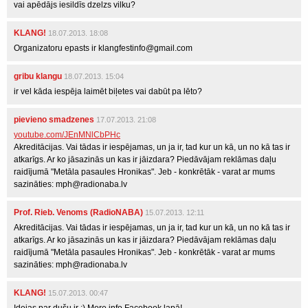
vai apēdājs iesildīs dzelzs vilku?
KLANG!
18.07.2013. 18:08
Organizatoru epasts ir klangfestinfo@gmail.com
gribu klangu
18.07.2013. 15:04
ir vel kāda iespēja laimēt biļetes vai dabūt pa lēto?
pievieno smadzenes
17.07.2013. 21:08
youtube.com/JEnMNlCbPHc
Akreditācijas. Vai tādas ir iespējamas, un ja ir, tad kur un kā, un no kā tas ir
atkarīgs. Ar ko jāsazinās un kas ir jāizdara? Piedāvājam reklāmas daļu
raidījumā "Metāla pasaules Hronikas". Jeb - konkrētāk - varat ar mums
sazināties: mph@radionaba.lv
Prof. Rieb. Venoms (RadioNABA)
15.07.2013. 12:11
Akreditācijas. Vai tādas ir iespējamas, un ja ir, tad kur un kā, un no kā tas ir
atkarīgs. Ar ko jāsazinās un kas ir jāizdara? Piedāvājam reklāmas daļu
raidījumā "Metāla pasaules Hronikas". Jeb - konkrētāk - varat ar mums
sazināties: mph@radionaba.lv
KLANG!
15.07.2013. 00:47