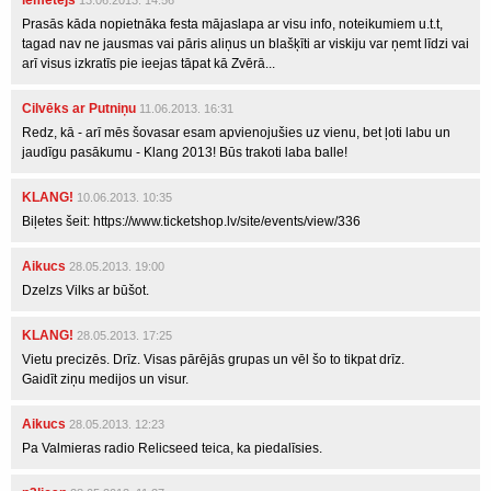
iemetējs
13.06.2013. 14:56
Prasās kāda nopietnāka festa mājaslapa ar visu info, noteikumiem u.t.t,
tagad nav ne jausmas vai pāris aliņus un blašķīti ar viskiju var ņemt līdzi vai
arī visus izkratīs pie ieejas tāpat kā Zvērā...
Cilvēks ar Putniņu
11.06.2013. 16:31
Redz, kā - arī mēs šovasar esam apvienojušies uz vienu, bet ļoti labu un
jaudīgu pasākumu - Klang 2013! Būs trakoti laba balle!
KLANG!
10.06.2013. 10:35
Biļetes šeit: https://www.ticketshop.lv/site/events/view/336
Aikucs
28.05.2013. 19:00
Dzelzs Vilks ar būšot.
KLANG!
28.05.2013. 17:25
Vietu precizēs. Drīz. Visas pārējās grupas un vēl šo to tikpat drīz.
Gaidīt ziņu medijos un visur.
Aikucs
28.05.2013. 12:23
Pa Valmieras radio Relicseed teica, ka piedalīsies.