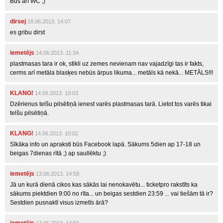
Būs arī WC ;)
dirsej
18.06.2013. 14:07
es gribu dirst
iemetējs
14.06.2013. 11:34
plastmasas tara ir ok, stikli uz zemes nevienam nav vajadzīgi tas ir fakts,
cerms arī metāla blasķes nebūs ārpus likuma... metāls kā nekā... METĀLS!!!
KLANG!
14.06.2013. 10:03
Dzērienus telšu pilsētiņā ienest varēs plastmasas tarā. Lietot tos varēs tikai
telšu pilsētiņā.
KLANG!
14.06.2013. 10:02
Sīkāka info un apraksti būs Facebook lapā. Sākums 5dien ap 17-18 un
beigas 7dienas rītā ;) ap saullēktu ;)
iemetējs
13.06.2013. 14:58
Jā un kurā dienā cikos kas sākās lai nenokavētu... ticketpro rakstīts ka
sākums piektdien 9:00 no rīta... un beigas sestdien 23:59 ... vai tiešām tā ir?
Sestdien pusnaktī visus izmetīs ārā?