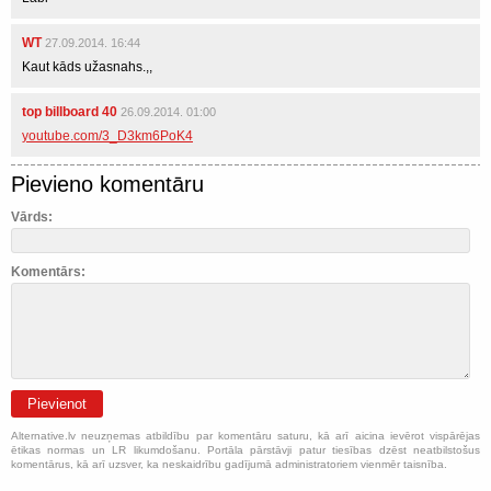
WT
27.09.2014. 16:44
Kaut kāds užasnahs.,,
top billboard 40
26.09.2014. 01:00
youtube.com/3_D3km6PoK4
Pievieno komentāru
Vārds:
Komentārs:
Pievienot
Alternative.lv neuzņemas atbildību par komentāru saturu, kā arī aicina ievērot vispārējas
ētikas normas un LR likumdošanu. Portāla pārstāvji patur tiesības dzēst neatbilstošus
komentārus, kā arī uzsver, ka neskaidrību gadījumā administratoriem vienmēr taisnība.