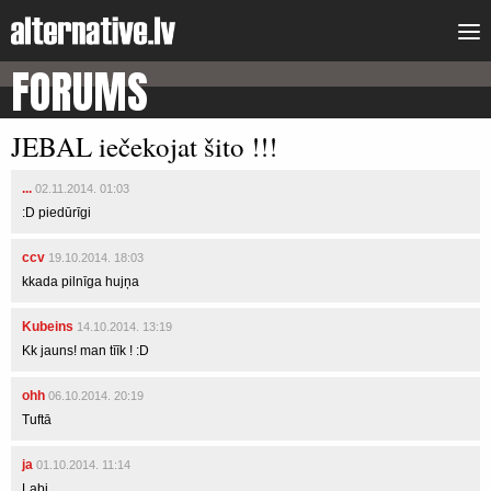
FORUMS
JEBAL iečekojat šito !!!
...
02.11.2014. 01:03
:D piedūrīgi
ccv
19.10.2014. 18:03
kkada pilnīga hujņa
Kubeins
14.10.2014. 13:19
Kk jauns! man tīīk ! :D
ohh
06.10.2014. 20:19
Tuftā
ja
01.10.2014. 11:14
Labi