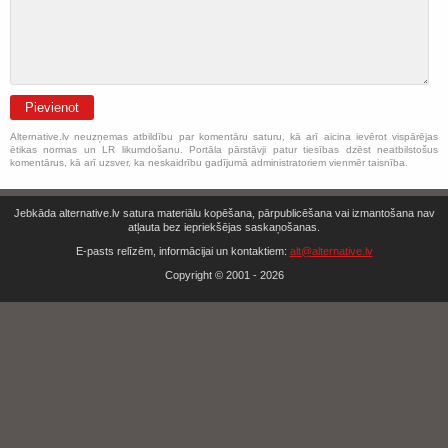
Pievienot
Alternative.lv neuzņemas atbildību par komentāru saturu, kā arī aicina ievērot vispārējas
ētikas normas un LR likumdošanu. Portāla pārstāvji patur tiesības dzēst neatbilstošus
komentārus, kā arī uzsver, ka neskaidrību gadījumā administratoriem vienmēr taisnība.
Jebkāda alternative.lv satura materiālu kopēšana, pārpublicēšana vai izmantošana nav
atļauta bez iepriekšējas saskaņošanas.
E-pasts relīzēm, informācijai un kontaktiem:
alt@alternative.lv
Copyright © 2001 - 2026