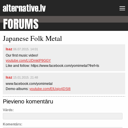
FORUMS
Japanese Folk Metal
Isaz
06.07.2015. 14:01
Our first music video!
youtube.com/LUDmklP9GGY
Like and follow: https://www.facebook.com/yomimetal?fref=ts
Isaz
15.01.2015. 21:48
www.facebook.com/yomimetal
Demo-albums:
youtube.com/EtUqjo4DSl8
Pievieno komentāru
Vārds:
Komentārs: