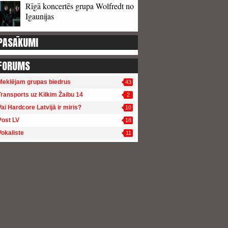
Rīgā koncertēs grupa Wolfredt no
Igaunijas
PASĀKUMI
FORUMS
Meklējam grupas biedrus
43
Transports uz Kilkim Žaibu 14
2
Vai Hardcore Latvijā ir miris?
10
Post LV
18
Vokaliste
11