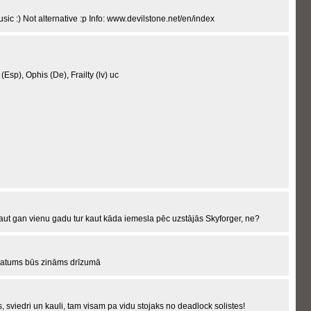
ic :) Not alternative :p Info: www.devilstone.net/en/index
(Esp), Ophis (De), Frailty (lv) uc
Kaut gan vienu gadu tur kaut kāda iemesla pēc uzstājās Skyforger, ne?
 datums būs zināms drīzumā
s, sviedri un kauli, tam visam pa vidu stojaks no deadlock solistes!