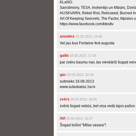
KLaNG:
Sanctimony, TESA, Inokentijs un Mārpls, Dzelz
HUSKVARN, Rebel Riot, Relicseed, Burned In 
Art Of Keeping Seecrets, The Factor, Atpisies un
https://www.facebook.com/kfestlv
anonims
31.05.2013. 19:46
Vel jau bus Fontaine fest augusta
gailis
03.05.2013. 17:29
par zvēru baumu nav, tas vienkārši šogad nenot
gac
03.05.2013. 15:39
sutinieks 16.08.2013
www.sutasbalss.1w.lv
zvērs
20.04.2013. 18:55
zvērā šogad nebūs, bet viņa vietā tajos pašos d
/\\//\
16.04.2013. 15:37
Šogad būšot "Mīlas vasara"!