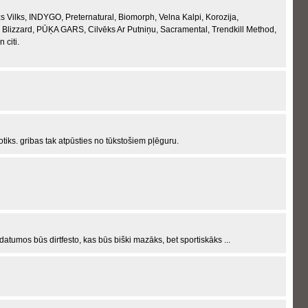
s Vilks, INDYGO, Preternatural, Biomorph, Velna Kalpi, Korozija,
Blizzard, PŪĶA GARS, Cilvēks Ar Putniņu, Sacramental, Trendkill Method,
 citi.
iks. gribas tak atpūsties no tūkstošiem pļēguru.
atumos būs dirtfesto, kas būs biški mazāks, bet sportiskāks ...