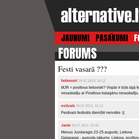
JAUNUMI
PASĀKUMI
F
FORUMS
Festi vasarā ???
hohoooo!
29.07.2013. 16:12
MJR = positivus lietuviski? Vispār ir būts taj
nesaskatīju ar Positivus balagānu nesaskatīju.
estivals
29.07.2013. 10:13
Pestivals festivāls diemžēl nenotiks :((
Janis
28.07.2013. 23:43
Menuo Juodaragis 23-25.augusts, Lietuva
Galapagai - augusta sākums, Lietuva, pozitivus