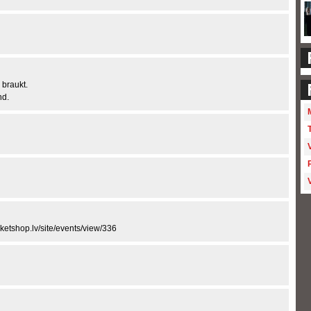
 braukt.
nd.
icketshop.lv/site/events/view/336