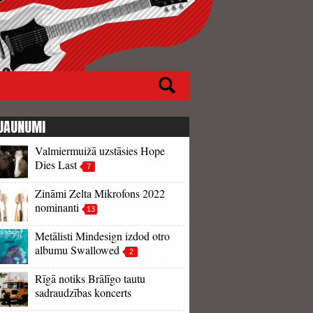
JAUNUMI
Valmiermuižā uzstāsies Hope
Dies Last
7
Zināmi Zelta Mikrofons 2022
nominanti
13
Metālisti Mindesign izdod otro
albumu Swallowed
2
Rīgā notiks Brālīgo tautu
sadraudzības koncerts