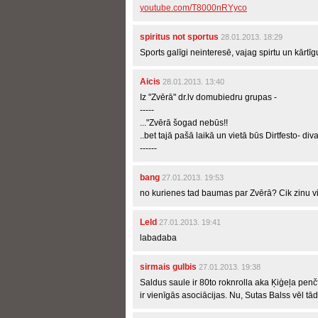
youtube.com/T8000nRYyco
spiritus not sportus
28.01.2013. 18:29
Sports galīgi neinteresē, vajag spirtu un kārtī
Aicis
28.01.2013. 13:40
Iz "Zvērā" dr.lv domubiedru grupas -
-----
..."Zvērā šogad nebūs!!
..bet tajā pašā laikā un vietā būs Dirtfesto- di
------
bang
27.01.2013. 19:53
no kurienes tad baumas par Zvērā? Cik zinu vi
Leld
27.01.2013. 19:41
labadaba
sirmais gulbis
27.01.2013. 19:38
Saldus saule ir 80to roknrolla aka Ķiģeļa penč
ir vienīgās asociācijas. Nu, Sutas Balss vēl t