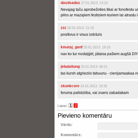
dasdsadas
27.01.2013. 13:22
Nevajag taču aprobežoties tikai ar fonofestu un
pilns ar mazajiem festiņiem kuriem lai atrastu 
zzz
26.01.2013. 21:15
positivus ir visus izdrāzis
kmataj_genf
25.01.2013. 19:10
nav ko tur nostaļģēt, jātaisa pašiem augšā DIY fe
jebalaitung
25.01.2013. 06:21
tas kursh atgrieziis tabuunu - cienijamaakaa 
skunkcore
24.01.2013. 19:32
foruma paliidziiba, vai zvans zabadakam
1
2
Lapas:
Pievieno komentāru
Vārds:
Komentārs: