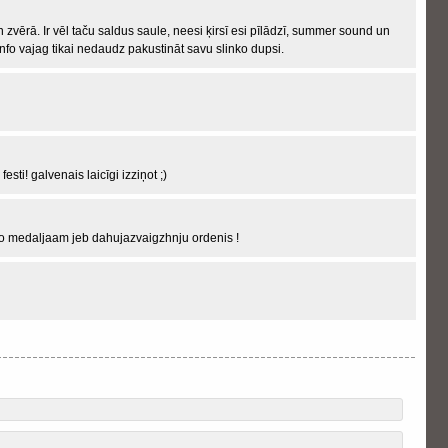
 zvērā. Ir vēl taču saldus saule, neesi ķirsī esi pīlādzī, summer sound un
info vajag tikai nedaudz pakustināt savu slinko dupsi.
sti! galvenais laicīgi izziņot ;)
no medaljaam jeb dahujazvaigzhnju ordenis !