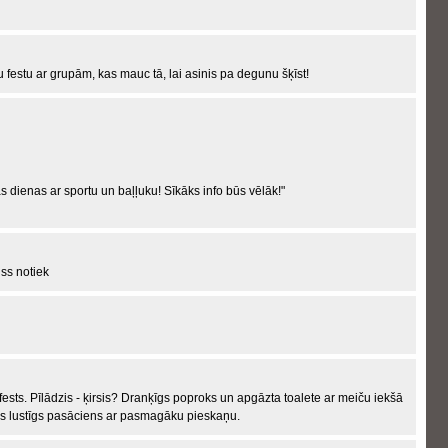
gu festu ar grupām, kas mauc tā, lai asinis pa degunu šķīst!
vas dienas ar sportu un baļļuku! Sīkāks info būs vēlāk!"
ss notiek
fests. Pīlādzis - ķirsis? Dranķīgs poproks un apgāzta toalete ar meiču iekšā
āds lustīgs pasāciens ar pasmagāku pieskaņu.