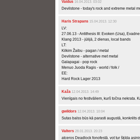
Vaidus
16.04.2013. 03:02
Devilstone - today's rock and extreme metal mus
Haris Strapans
15.04.2013. 12:30
LV:
27.06.13 - Antithesis III: Evoken (Usa), Evadne 
Klang 2013 - jūlijā, 2 dienas, local bands
LT:
Kilkim Žaibu - pagan / metal
Devilstone - alternative met metal
Galapagai - pop rock
Menuo Juoda Ragis - world / folk /
EE:
Hard Rock Lager 2013
Kaža
12.04.2013. 14:49
Vienīgais no festivāliem, kurš točna nekrata. 
gwildors
12.04.2013. 10:04
Sutas balss būs kā parasti augustā, konkrēts
Valters
28.01.2013. 20:23
atceros Deadlock fonofestā. vot tur šķīda asini