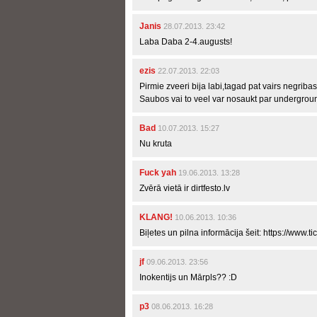
Janis
28.07.2013. 23:42
Laba Daba 2-4.augusts!
ezis
22.07.2013. 22:03
Pirmie zveeri bija labi,tagad pat vairs negribas
Saubos vai to veel var nosaukt par undergrou
Bad
10.07.2013. 15:27
Nu kruta
Fuck yah
19.06.2013. 13:28
Zvērā vietā ir dirtfesto.lv
KLANG!
10.06.2013. 10:36
Biļetes un pilna informācija šeit: https://www.t
jf
09.06.2013. 23:56
Inokentijs un Mārpls?? :D
p3
08.06.2013. 16:28