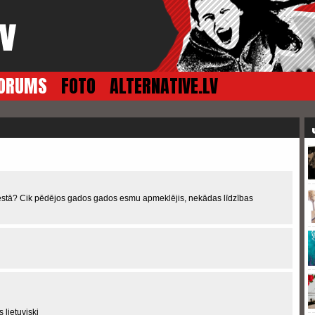
ORUMS
FOTO
ALTERNATIVE.LV
ā festā? Cik pēdējos gados gados esmu apmeklējis, nekādas līdzības
 lietuviski