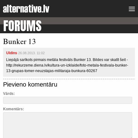
FORUMS
Bunker 13
Uldins
26.08.2013. 11:02
Liepājā sarīkots pirmais metāla festivāls Bunker 13. Bildes var skatīt šeit -
http://rekurzeme.diena.lv/kultura-un-izklaide/foto-metala-festivala-bunker-
13-grupas-tomer-neuzstajas-militaraja-bunkura-60267
Pievieno komentāru
Vārds:
Komentārs: