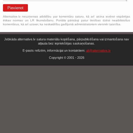
Pievienot
Alternative.lv neuzņemas atbildību par komentāru saturu, kā arī aicina ievērot vispārējas
ētikas normas un LR likumdošanu. Portāla pārstāvji patur tiesības dzēst neatbilstošus
komentārus, kā arī uzsver, ka neskaidrību gadījumā administratoriem vienmēr taisnība.
Jebkāda alternative.lv satura materiālu kopēšana, pārpublicēšana vai izmantošana nav
atļauta bez iepriekšējas saskaņošanas.
E-pasts relīzēm, informācijai un kontaktiem:
alt@alternative.lv
Copyright © 2001 - 2026