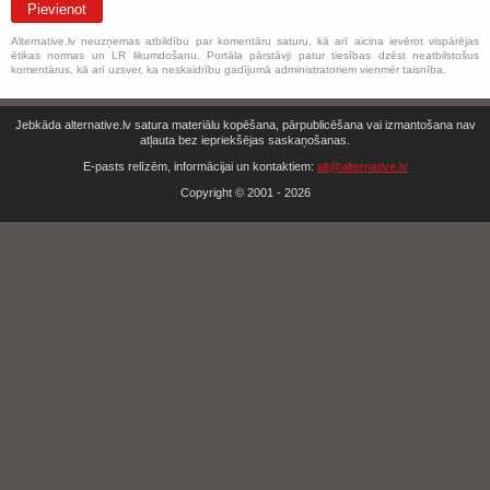
Pievienot
Alternative.lv neuzņemas atbildību par komentāru saturu, kā arī aicina ievērot vispārējas
ētikas normas un LR likumdošanu. Portāla pārstāvji patur tiesības dzēst neatbilstošus
komentārus, kā arī uzsver, ka neskaidrību gadījumā administratoriem vienmēr taisnība.
Jebkāda alternative.lv satura materiālu kopēšana, pārpublicēšana vai izmantošana nav
atļauta bez iepriekšējas saskaņošanas.
E-pasts relīzēm, informācijai un kontaktiem:
alt@alternative.lv
Copyright © 2001 - 2026