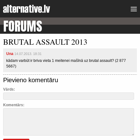
FORUMS
BRUTAL ASSAULT 2013
Una
14.07.2013. 18:31
kādam varbūt ir briva vieta 1 meitenei mašīnā uz brutal assault? (2 877
5667)
Pievieno komentāru
Vārds:
Komentārs: