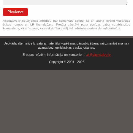
Pievienot
Alternative.lv neuzņemas atbildību par komentāru saturu, kā arī aicina ievērot vispārējas
ētikas normas un LR likumdošanu. Portāla pārstāvji patur tiesības dzēst neatbilstošus
komentārus, kā arī uzsver, ka neskaidrību gadījumā administratoriem vienmēr taisnība.
Jebkāda alternative.lv satura materiālu kopēšana, pārpublicēšana vai izmantošana nav
atļauta bez iepriekšējas saskaņošanas.
E-pasts relīzēm, informācijai un kontaktiem:
alt@alternative.lv
Copyright © 2001 - 2026