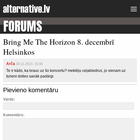
FORUMS
Bring Me The Horizon 8. decembrī
Helsinkos
Arča
18.11.2013. 15:05
Te ir kāds, ka brauc uz šo koncertu? meklēju ceļabiedrus, jo vienam uz
turieni doties sanāk padārgi.
Pievieno komentāru
Vārds:
Komentārs: