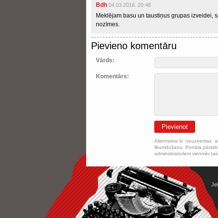
Bdh
04.03.2016. 20:48
Meklējam basu un taustiņus grupas izveidei, s
nozīmes.
Pievieno komentāru
Vārds:
Komentārs:
Pievienot
Alternative.lv neuzņemas a
likumdošanu. Portāla pārstāv
administratoriem vienmēr tai
Je