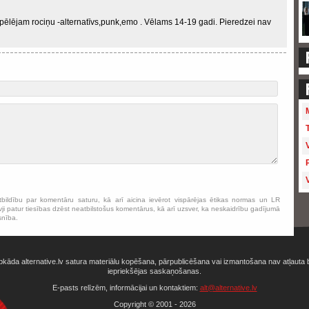
pēlējam rociņu -alternatīvs,punk,emo . Vēlams 14-19 gadi. Pieredzei nav
tbildību par komentāru saturu, kā arī aicina ievērot vispārējas ētikas normas un LR
ji patur tiesības dzēst neatbilstošus komentārus, kā arī uzsver, ka neskaidrību gadījumā
snība.
bkāda alternative.lv satura materiālu kopēšana, pārpublicēšana vai izmantošana nav atļauta 
iepriekšējas saskaņošanas.
E-pasts relīzēm, informācijai un kontaktiem:
alt@alternative.lv
Copyright © 2001 - 2026