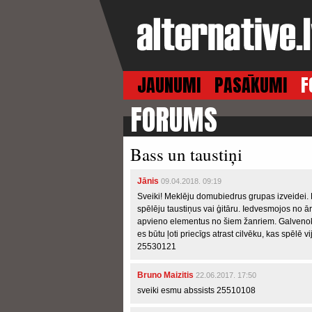
JAUNUMI
PASĀKUMI
F
FORUMS
Bass un taustiņi
Jānis
09.04.2018. 09:19
Sveiki! Meklēju domubiedrus grupas izveidei. P
spēlēju taustiņus vai ģitāru. Iedvesmojos no ār
apvieno elementus no šiem žanriem. Galvenokār
es būtu ļoti priecīgs atrast cilvēku, kas spēlē v
25530121
Bruno Maizitis
22.06.2017. 17:50
sveiki esmu abssists 25510108