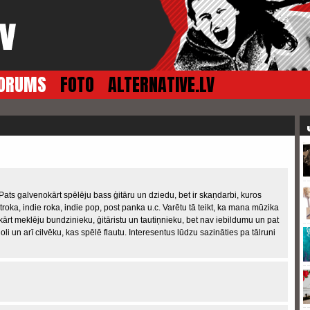
ORUMS
FOTO
ALTERNATIVE.LV
ats galvenokārt spēlēju bass ģitāru un dziedu, bet ir skaņdarbi, kuros
troka, indie roka, indie pop, post panka u.c. Varētu tā teikt, ka mana mūzika
t meklēju bundzinieku, ģitāristu un tautiņnieku, bet nav iebildumu un pat
ijoli un arī cilvēku, kas spēlē flautu. Interesentus lūdzu sazināties pa tālruni