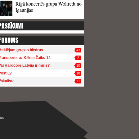
Rīgā koncertēs grupa Wolfredt no
Igaunijas
PASĀKUMI
FORUMS
Meklējam grupas biedrus
43
Transports uz Kilkim Žaibu 14
2
Vai Hardcore Latvijā ir miris?
10
Post LV
18
Vokaliste
11
bez