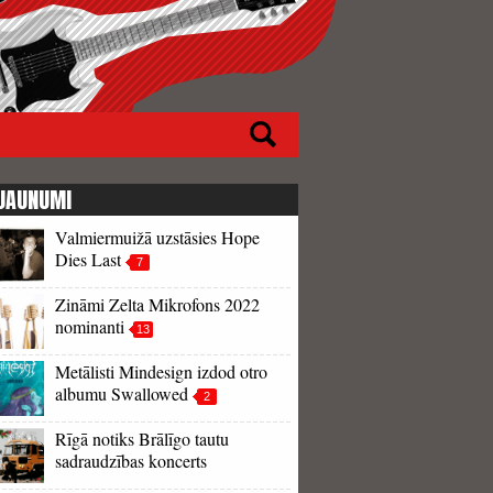
JAUNUMI
Valmiermuižā uzstāsies Hope
Dies Last
7
Zināmi Zelta Mikrofons 2022
nominanti
13
Metālisti Mindesign izdod otro
albumu Swallowed
2
Rīgā notiks Brālīgo tautu
sadraudzības koncerts